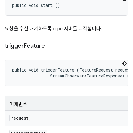
public void start ()
요청을 수신 대기하도록 grpc 서버를 시작합니다.
trigger
Feature
public void triggerFeature (FeatureRequest request,
                StreamObserver<FeatureResponse> re
매개변수
request