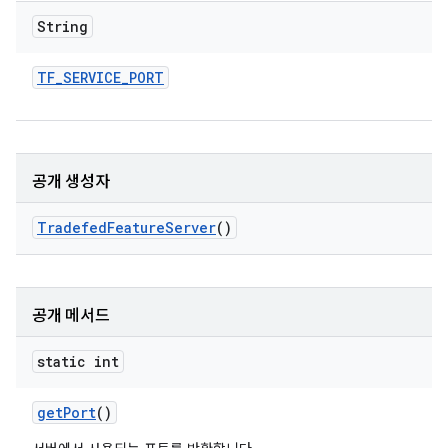
String
TF
_
SERVICE
_
PORT
공개 생성자
Tradefed
Feature
Server
()
공개 메서드
static int
get
Port
()