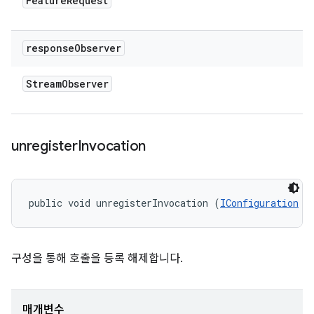
Feature
Request
response
Observer
Stream
Observer
unregister
Invocation
public void unregisterInvocation (
IConfiguration
 r
구성을 통해 호출을 등록 해제합니다.
매개변수