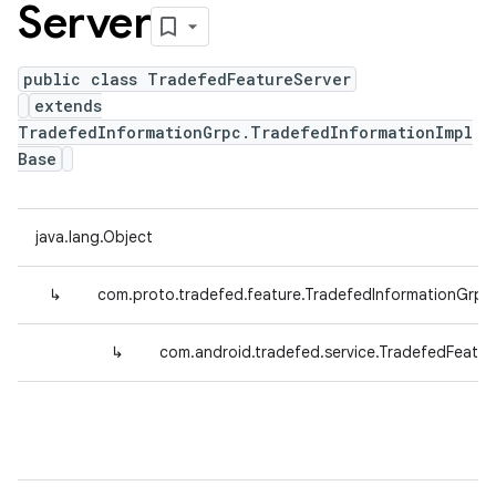
Server
public class TradefedFeatureServer
extends
TradefedInformationGrpc.TradefedInformationImpl
Base
java.lang.Object
↳
com.proto.tradefed.feature.TradefedInformationGrpc
↳
com.android.tradefed.service.TradefedFeatur