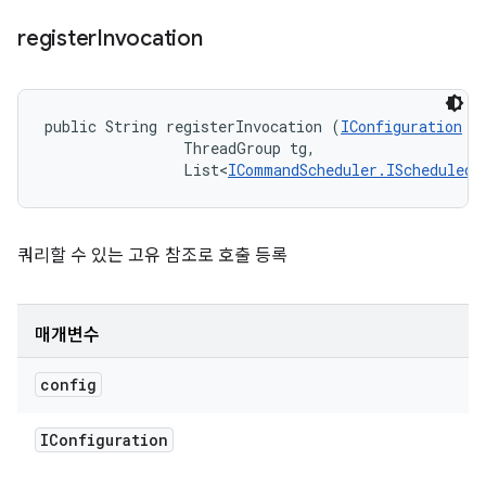
register
Invocation
public String registerInvocation (
IConfiguration
 co
                ThreadGroup tg, 

                List<
ICommandScheduler.IScheduledI
쿼리할 수 있는 고유 참조로 호출 등록
매개변수
config
IConfiguration