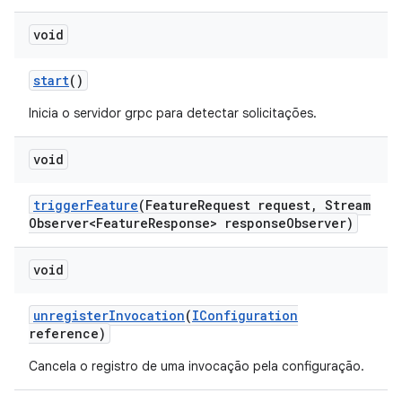
void
start
()
Inicia o servidor grpc para detectar solicitações.
void
trigger
Feature
(Feature
Request request
,
Stream
Observer<Feature
Response> response
Observer)
void
unregister
Invocation
(
IConfiguration
reference)
Cancela o registro de uma invocação pela configuração.