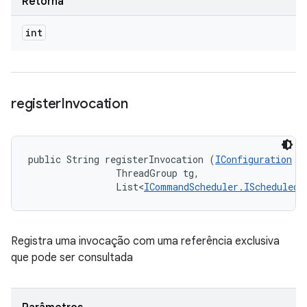
Retorna
int
register
Invocation
public String registerInvocation (
IConfiguration
 co
                ThreadGroup tg, 

                List<
ICommandScheduler.IScheduledI
Registra uma invocação com uma referência exclusiva
que pode ser consultada