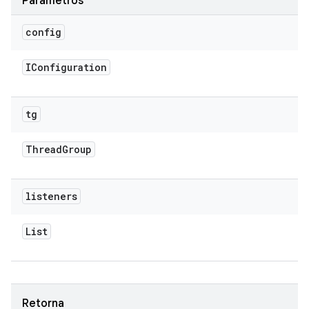
Parâmetros
config
IConfiguration
tg
Thread
Group
listeners
List
Retorna