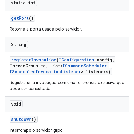
static int
get
Port
()
Retorna a porta usada pelo servidor.
String
register
Invocation
(
IConfiguration
config
,
Thread
Group tg
,
List<
ICommand
Scheduler
.
IScheduled
Invocation
Listener
> listeners)
Registra uma invocação com uma referência exclusiva que
pode ser consultada
void
shutdown
()
Interrompe o servidor grpc.