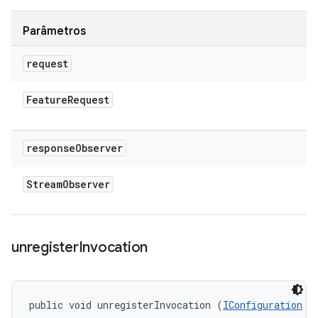
Parâmetros
request
Feature
Request
response
Observer
Stream
Observer
unregister
Invocation
public void unregisterInvocation (
IConfiguration
 r