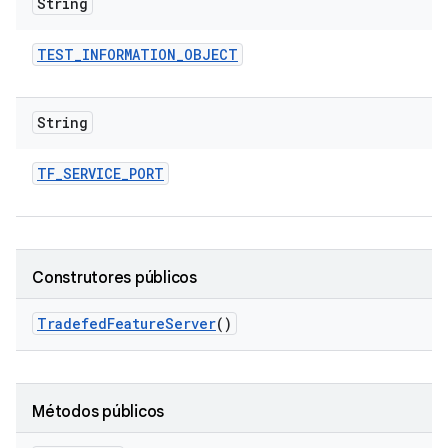
String
TEST
_
INFORMATION
_
OBJECT
String
TF
_
SERVICE
_
PORT
Construtores públicos
Tradefed
Feature
Server
()
Métodos públicos