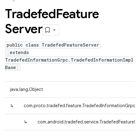
Tradefed
Feature
Server
public class TradefedFeatureServer
extends
TradefedInformationGrpc.TradefedInformationImpl
Base
java.lang.Object
↳
com.proto.tradefed.feature.TradefedInformationGrpc.T
↳
com.android.tradefed.service.TradefedFeatureSe