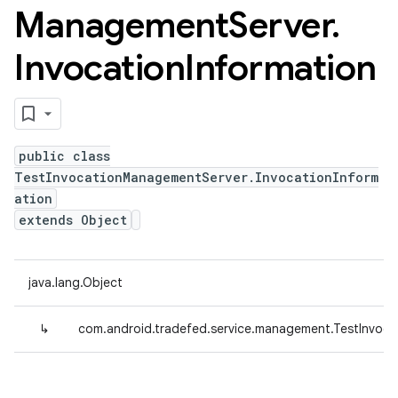
Management
Server
.
Invocation
Information
public class
TestInvocationManagementServer.InvocationInform
ation
extends Object
java.lang.Object
↳
com.android.tradefed.service.management.TestInvoca