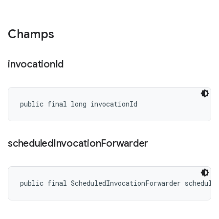
Champs
invocation
Id
public final long invocationId
scheduled
Invocation
Forwarder
public final ScheduledInvocationForwarder schedule