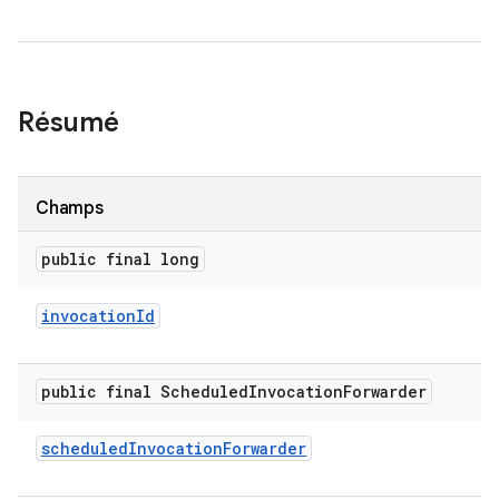
Résumé
Champs
public final long
invocation
Id
public final Scheduled
Invocation
Forwarder
scheduled
Invocation
Forwarder