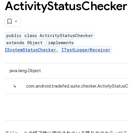
Activity
Status
Checker
public class ActivityStatusChecker
extends Object
implements
ISystemStatusChecker
,
ITestLoggerReceiver
java.lang.Object
↳
com.android.tradefed.suite.checker.ActivityStatusChe