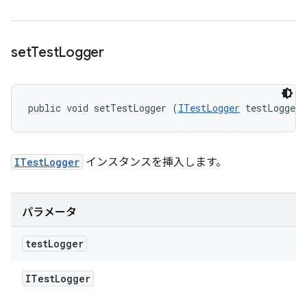
set
Test
Logger
public void setTestLogger (
ITestLogger
 testLogger)
ITestLogger
インスタンスを挿入します。
パラメータ
test
Logger
ITest
Logger