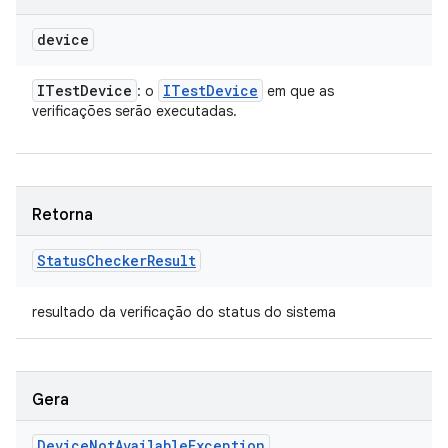
device
ITest
Device
ITest
Device
: o
em que as
verificações serão executadas.
Retorna
Status
Checker
Result
resultado da verificação do status do sistema
Gera
Device
Not
Available
Exception