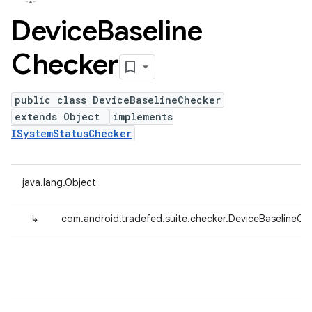
Device
Baseline
Checker
public class DeviceBaselineChecker
extends Object
implements
ISystemStatusChecker
java.lang.Object
↳
com.android.tradefed.suite.checker.DeviceBaselineCh