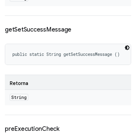
get
Set
Success
Message
public static String getSetSuccessMessage ()
Retorna
String
pre
Execution
Check