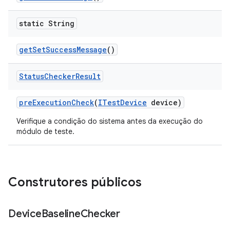
static String
get
Set
Success
Message
()
Status
Checker
Result
pre
Execution
Check
(
ITest
Device
device)
Verifique a condição do sistema antes da execução do
módulo de teste.
Construtores públicos
Device
Baseline
Checker