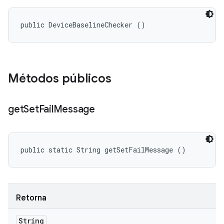
public DeviceBaselineChecker ()
Métodos públicos
get
Set
Fail
Message
public static String getSetFailMessage ()
Retorna
String