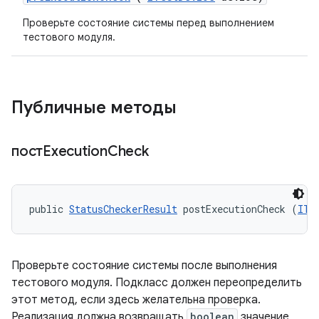
Проверьте состояние системы перед выполнением
тестового модуля.
Публичные методы
постExecution
Check
public 
StatusCheckerResult
 postExecutionCheck (
ITe
Проверьте состояние системы после выполнения
тестового модуля. Подкласс должен переопределить
этот метод, если здесь желательна проверка.
Реализация должна возвращать
boolean
значение,