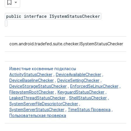
public interface ISystemStatusChecker
com.android.tradefed.suite.checker.ISystemStatusChecker
Известные косвенные подклассы
ActivityStatusChecker
,
DeviceAvailableChecker
,
DeviceBaselineChecker
,
DeviceSettingChecker
,
DeviceStorageStatusChecker
,
EnforcedSeLinuxChecker
,
FilesystemRootChecker
,
KeyguardStatusChecker
,
LeakedThreadStatusChecker
,
ShellStatusChecker
,
SystemServerFileDescriptorChecker
,
SystemServerStatusChecker
,
TimeStatus Проверка
,
Пользовательская проверка