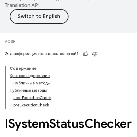
Translation API
.
AOSP
Эта информация оказалась полезной?
Содержание
Краткое содержание
Публичные методы
Публичные методы
постExecutionCheck
preExecutionCheck
ISystem
Status
Checker