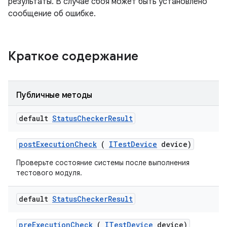
результаты. В случае сбоя может быть установлено
сообщение об ошибке.
Краткое содержание
Публичные методы
default
Status
Checker
Result
post
Execution
Check
(
ITest
Device
device)
Проверьте состояние системы после выполнения
тестового модуля.
default
Status
Checker
Result
pre
Execution
Check
(
ITest
Device
device)