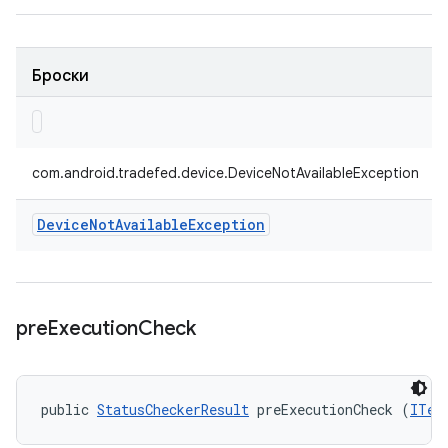
Броски
com.android.tradefed.device.DeviceNotAvailableException
Device
Not
Available
Exception
pre
Execution
Check
public 
StatusCheckerResult
 preExecutionCheck (
ITes