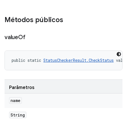
Métodos públicos
value
Of
public static 
StatusCheckerResult.CheckStatus
 valu
Parâmetros
name
String