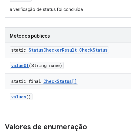
a verificação de status foi concluída
Métodos públicos
static
Status
Checker
Result
.
Check
Status
value
Of
(String name)
static final
Check
Status[]
values
()
Valores de enumeração