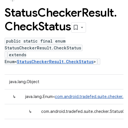
Status
Checker
Result
.
Check
Status
public static final enum
StatusCheckerResult.CheckStatus
extends
Enum<
StatusCheckerResult.CheckStatus
>
java.lang.Object
↳
java.lang.Enum<
com.android.tradefed.suite.checker.S
↳
com.android.tradefed.suite.checker.StatusCh