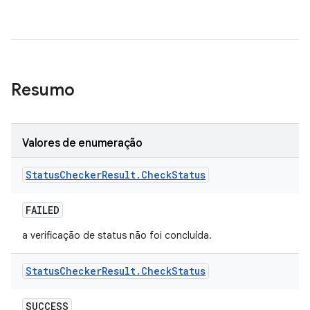
Resumo
Valores de enumeração
Status
Checker
Result
.
Check
Status
FAILED
a verificação de status não foi concluída.
Status
Checker
Result
.
Check
Status
SUCCESS