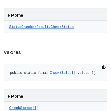
Retorna
Status
Checker
Result
.
Check
Status
valores
public static final 
CheckStatus[]
 values ()
Retorna
Check
Status[]