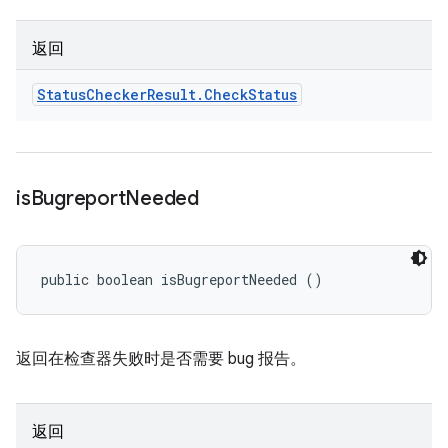
返回
Status
Checker
Result
.
Check
Status
is
Bugreport
Needed
public boolean isBugreportNeeded ()
返回在检查器失败时是否需要 bug 报告。
返回