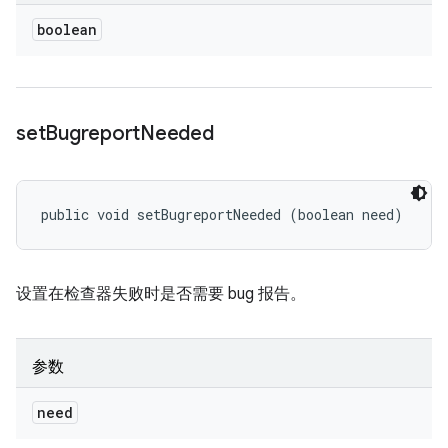
boolean
set
Bugreport
Needed
public void setBugreportNeeded (boolean need)
设置在检查器失败时是否需要 bug 报告。
参数
need