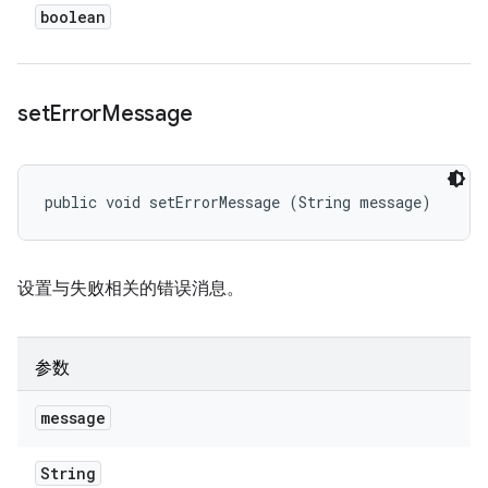
boolean
set
Error
Message
public void setErrorMessage (String message)
设置与失败相关的错误消息。
参数
message
String