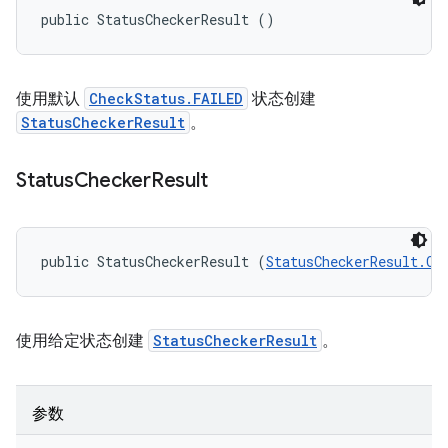
public StatusCheckerResult ()
使用默认
CheckStatus.FAILED
状态创建
StatusCheckerResult
。
Status
Checker
Result
public StatusCheckerResult (
StatusCheckerResult.Ch
使用给定状态创建
StatusCheckerResult
。
参数