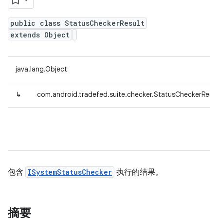
public class StatusCheckerResult
extends Object
java.lang.Object
↳
com.android.tradefed.suite.checker.StatusCheckerResul
包含
ISystemStatusChecker
执行的结果。
摘要