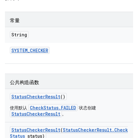
常量
String
SYSTEM
_
CHECKER
公共构造函数
Status
Checker
Result
()
CheckStatus.FAILED
使用默认
状态创建
StatusCheckerResult
。
Status
Checker
Result
(
Status
Checker
Result
.
Check
Status
status)