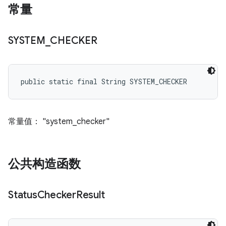
常量
SYSTEM
_
CHECKER
public static final String SYSTEM_CHECKER
常量值： "system_checker"
公共构造函数
Status
Checker
Result