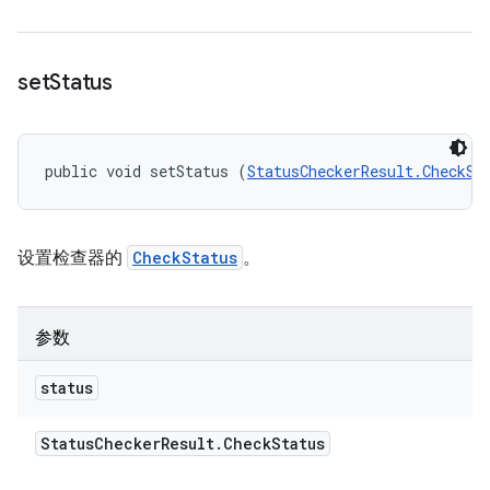
set
Status
public void setStatus (
StatusCheckerResult.CheckSt
设置检查器的
CheckStatus
。
参数
status
Status
Checker
Result
.
Check
Status