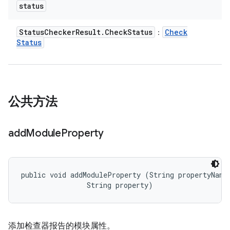
status
Status
Checker
Result
.
Check
Status
Check
：
Status
公共方法
add
Module
Property
public void addModuleProperty (String propertyName,
                String property)
添加检查器报告的模块属性。