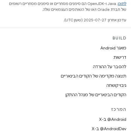
לתוכן
.‏ Java ו-OpenJDK הם סימנים מסחריים או סימנים מסחריים רשומים
של חברת Oracle ו/או של השותפים העצמאיים שלה.
עדכון אחרון: 2025-07-27 (שעון UTC).
BUILD
מאגר Android
דרישות
להסבר על ההורדה
תצוגה מקדימה של הקודים הבינאריים
גיבוי קושחה
הקודים הבינאריים של מנהל ההתקן
המרכז
‫‎@Android ב-X
‫‎@AndroidDev ב-X