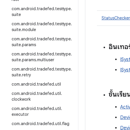
com
.
android
.
tradefed
.
testtype
.
suite
StatusChecker
com
.
android
.
tradefed
.
testtype
.
suite
.
module
com
.
android
.
tradefed
.
testtype
.
suite
.
params
อินเทอ
com
.
android
.
tradefed
.
testtype
.
ISys
suite
.
params
.
multiuser
com
.
android
.
tradefed
.
testtype
.
ISys
suite
.
retry
com
.
android
.
tradefed
.
util
ชั้นเรีย
com
.
android
.
tradefed
.
util
.
clockwork
Acti
com
.
android
.
tradefed
.
util
.
executor
Devi
com
.
android
.
tradefed
.
util
.
flag
Devi