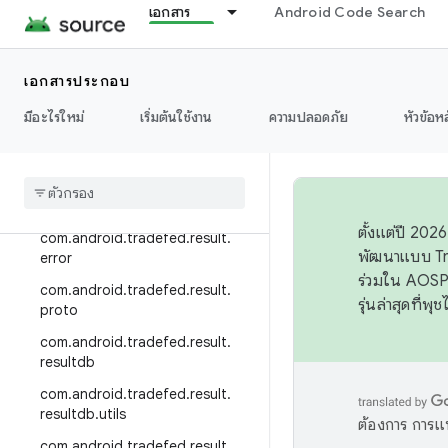
เอกสาร
Android Code Search
g.collector
com.android.tradefed.postproc
essor
เอกสารประกอบ
com.android.tradefed.postproc
มีอะไรใหม่
เริ่มต้นใช้งาน
ความปลอดภัย
หัวข้อห
essor.util
com
.
android
.
tradefed
.
result
com
.
android
.
tradefed
.
result
.
ddmlib
ตั้งแต่ปี 20
com
.
android
.
tradefed
.
result
.
พัฒนาแบบ Tr
error
ร่วมใน AOSP 
com
.
android
.
tradefed
.
result
.
รุ่นล่าสุดที่พ
proto
com
.
android
.
tradefed
.
result
.
resultdb
com
.
android
.
tradefed
.
result
.
resultdb
.
utils
ต้องการ การแ
com
.
android
.
tradefed
.
result
.