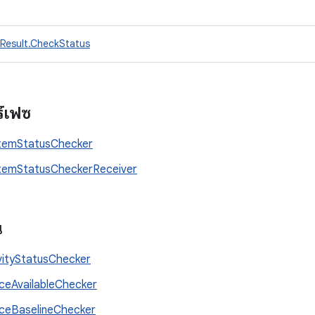
Result.CheckStatus
ร์เฟซ
temStatusChecker
temStatusCheckerReceiver
น
vityStatusChecker
ceAvailableChecker
ceBaselineChecker