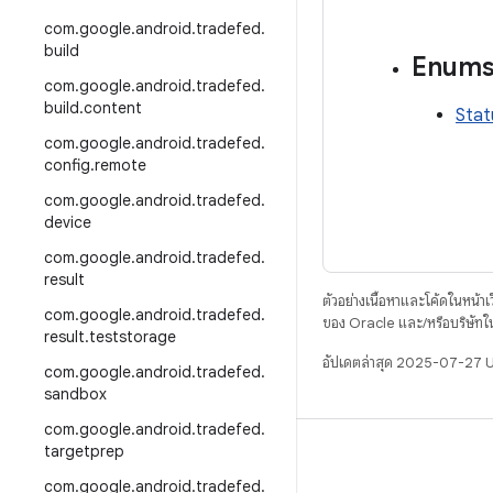
com
.
google
.
android
.
tradefed
.
build
Enum
com
.
google
.
android
.
tradefed
.
build
.
content
Stat
com
.
google
.
android
.
tradefed
.
config
.
remote
com
.
google
.
android
.
tradefed
.
device
com
.
google
.
android
.
tradefed
.
result
ตัวอย่างเนื้อหาและโค้ดในหน้าเว็
com
.
google
.
android
.
tradefed
.
ของ Oracle และ/หรือบริษัทใ
result
.
teststorage
อัปเดตล่าสุด 2025-07-27 
com
.
google
.
android
.
tradefed
.
sandbox
com
.
google
.
android
.
tradefed
.
targetprep
บิวด์
com
.
google
.
android
.
tradefed
.