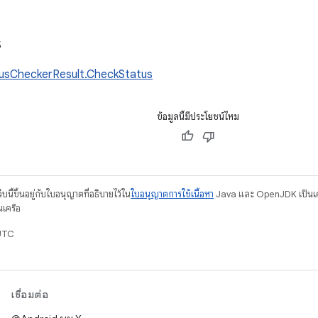
s
usCheckerResult.CheckStatus
ข้อมูลนี้มีประโยชน์ไหม
บนี้ขึ้นอยู่กับใบอนุญาตที่อธิบายไว้ใน
ใบอนุญาตการใช้เนื้อหา
Java และ OpenJDK เป็นเคร
นเครือ
UTC
เชื่อมต่อ