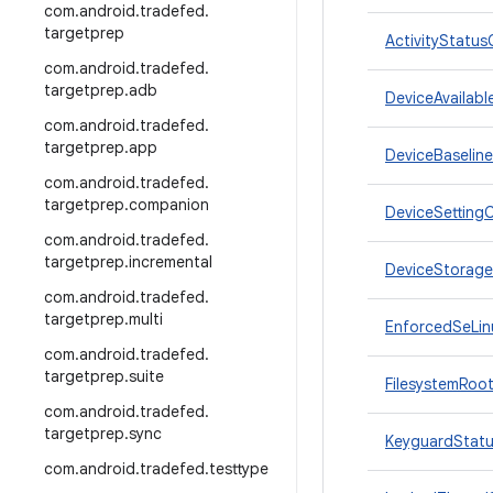
com
.
android
.
tradefed
.
targetprep
ActivityStatus
com
.
android
.
tradefed
.
targetprep
.
adb
DeviceAvailab
com
.
android
.
tradefed
.
targetprep
.
app
DeviceBaselin
com
.
android
.
tradefed
.
targetprep
.
companion
DeviceSetting
com
.
android
.
tradefed
.
targetprep
.
incremental
DeviceStorage
com
.
android
.
tradefed
.
targetprep
.
multi
EnforcedSeLin
com
.
android
.
tradefed
.
targetprep
.
suite
FilesystemRoo
com
.
android
.
tradefed
.
targetprep
.
sync
KeyguardStat
com
.
android
.
tradefed
.
testtype