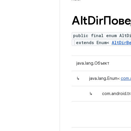
Alt
DirПов
public final enum AltD
extends Enum<
AltDirB
java.lang.Объект
↳
java.lang.Enum<
com.a
↳
com.android.tr