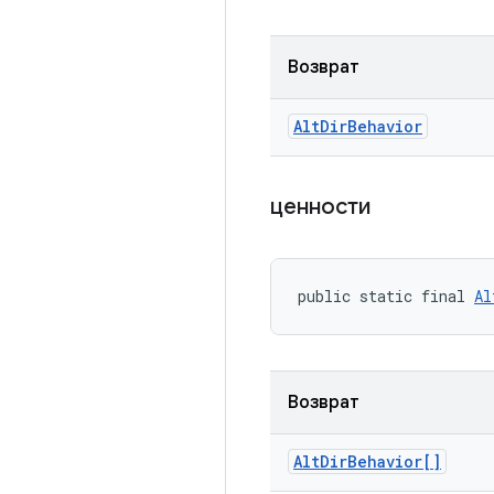
Возврат
Alt
Dir
Behavior
ценности
public static final 
Al
Возврат
Alt
Dir
Behavior[]