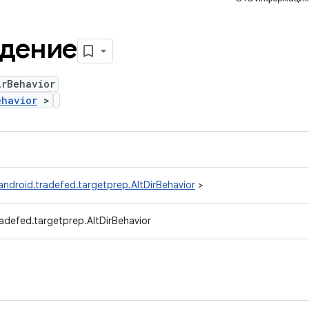
едение
irBehavior
ehavior
>
ndroid.tradefed.targetprep.AltDirBehavior
>
adefed.targetprep.AltDirBehavior