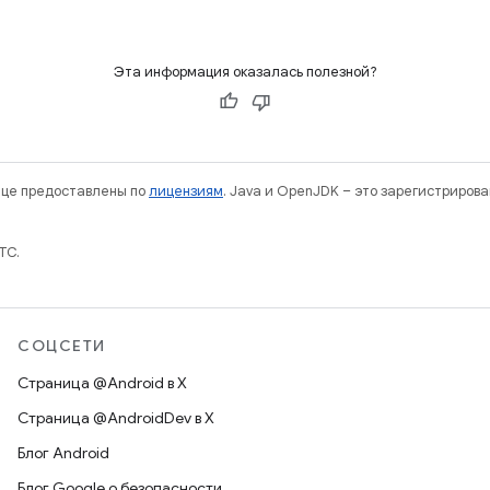
Эта информация оказалась полезной?
нице предоставлены по
лицензиям
. Java и OpenJDK – это зарегистриров
TC.
СОЦСЕТИ
Страница @Android в X
Страница @AndroidDev в X
Блог Android
Блог Google о безопасности