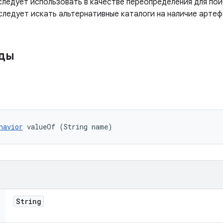
следует использовать в качестве переопределения для по
 следует искать альтернативные каталоги на наличие артеф
оды
havior
 valueOf (String name)
String