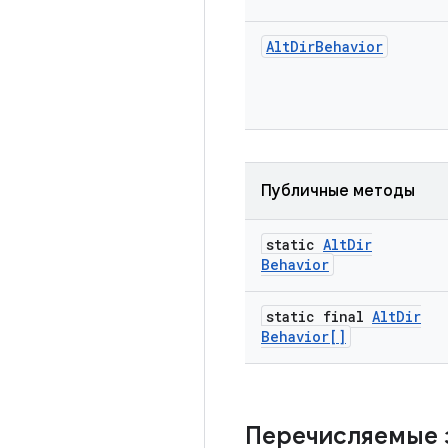
Alt
Dir
Behavior
Публичные методы
static
Alt
Dir
Behavior
static final
Alt
Dir
Behavior[]
Перечисляемые 