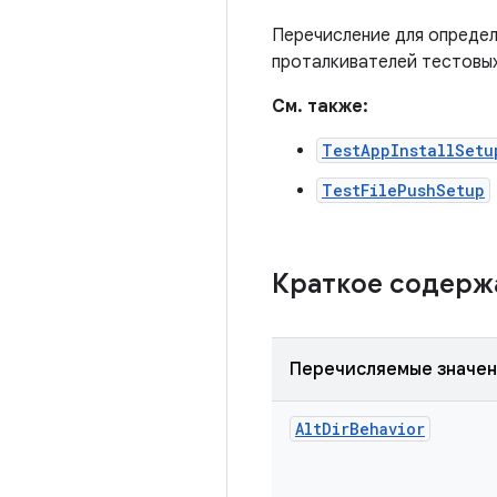
Перечисление для определ
проталкивателей тестовы
См. также:
TestAppInstallSetu
TestFilePushSetup
Краткое содер
Перечисляемые значе
Alt
Dir
Behavior