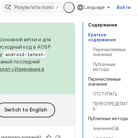
/
Войти
Содержание
Краткое
основной ветки и для
содержание
исходный код в AOSP
Перечисляемые
ку
android-latest-
значения
 самый последний
Публичные
здел «Изменения в
методы
Перечисляемые
значения
ОТСТУПАТЬ
ПЕРЕОПРЕДЕЛИТ
Ь
Публичные методы
значениеОф
 оказалась полезной?