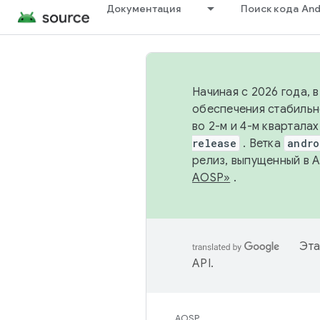
Документация
Поиск кода And
Начиная с 2026 года, 
обеспечения стабильн
во 2-м и 4-м квартала
release
. Ветка
andro
релиз, выпущенный в 
AOSP»
.
Эта
API
.
AOSP