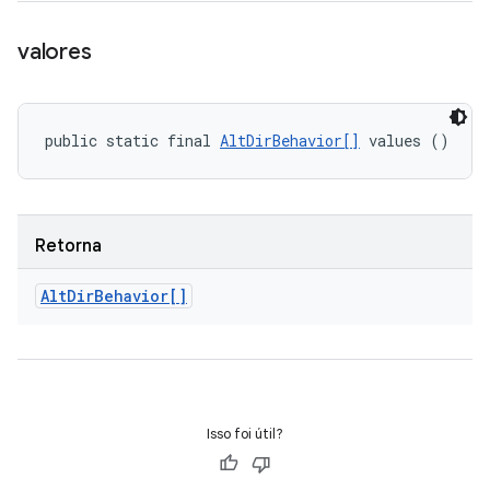
valores
public static final 
AltDirBehavior[]
 values ()
Retorna
Alt
Dir
Behavior[]
Isso foi útil?