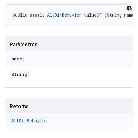
public static 
AltDirBehavior
 valueOf (String name)
Parâmetros
name
String
Retorna
Alt
Dir
Behavior