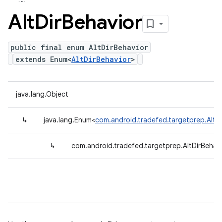
Alt
Dir
Behavior
public final enum AltDirBehavior
extends Enum<
AltDirBehavior
>
java.lang.Object
↳
java.lang.Enum<
com.android.tradefed.targetprep.AltDi
↳
com.android.tradefed.targetprep.AltDirBehav