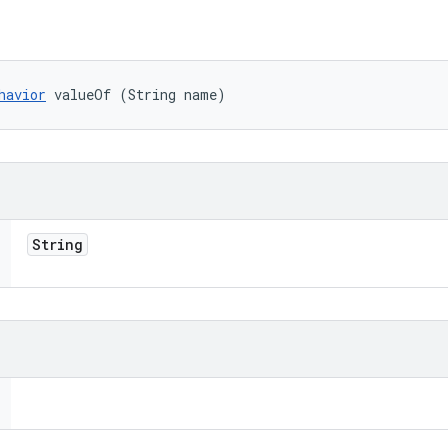
havior
 valueOf (String name)
String