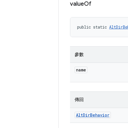
value
Of
public static 
AltDirBe
參數
name
傳回
Alt
Dir
Behavior