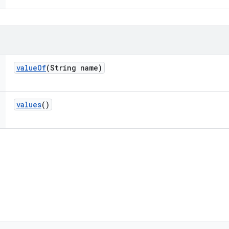
value
Of
(String name)
values
()