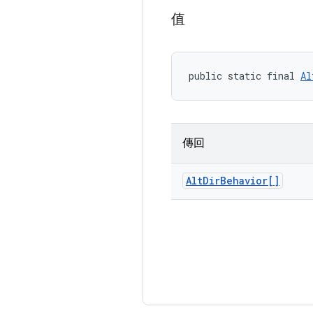
值
public static final 
Al
傳回
Alt
Dir
Behavior[]