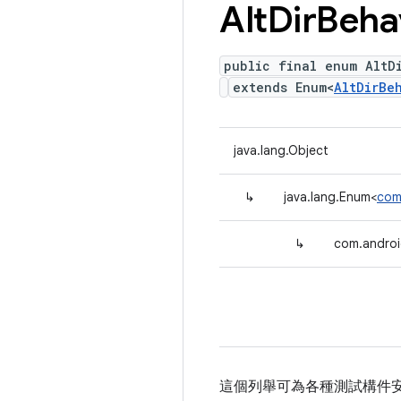
Alt
Dir
Beha
public final enum AltD
extends Enum<
AltDirBe
java.lang.Object
↳
java.lang.Enum<
com
↳
com.androi
這個列舉可為各種測試構件