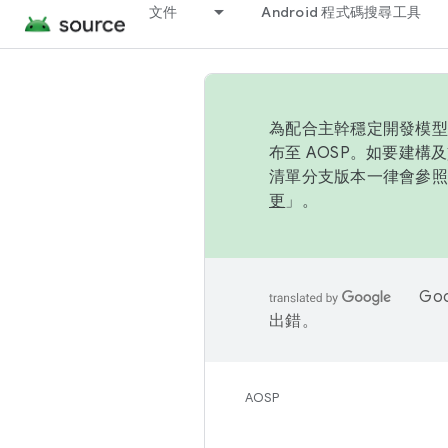
文件
Android 程式碼搜尋工具
為配合主幹穩定開發模型，
布至 AOSP。如要建構及
清單分支版本一律會參照推
更
」。
Go
出錯。
AOSP