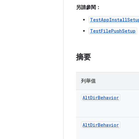
另請參閱：
TestAppInstallSetu
TestFilePushSetup
摘要
列舉值
Alt
Dir
Behavior
Alt
Dir
Behavior