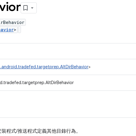
vior
irBehavior
havior
>
.android.tradefed.targetprep.AltDirBehavior
>
d.tradefed.targetprep.AltDirBehavior
安裝程式/推送程式定義其他目錄行為。