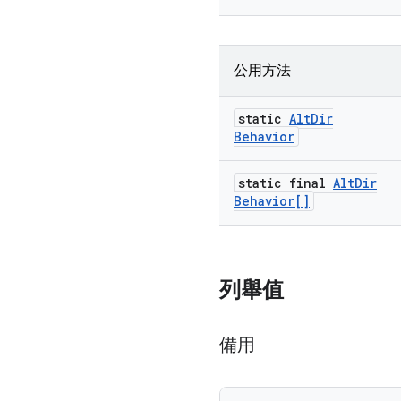
公用方法
static
Alt
Dir
Behavior
static final
Alt
Dir
Behavior[]
列舉值
備用