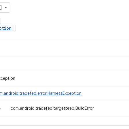
ption
xception
m.android.tradefed.error.HarnessException
↳
com.android.tradefed.targetprep.BuildError