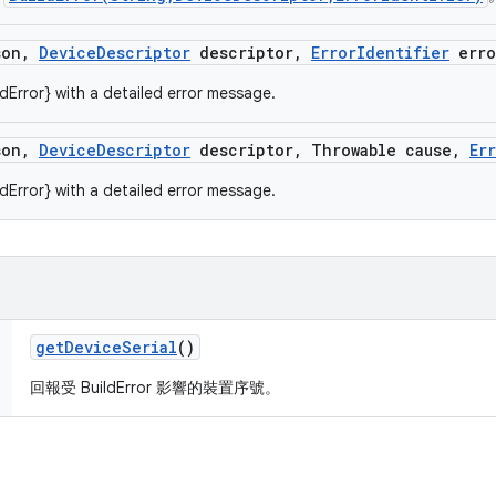
son
,
Device
Descriptor
descriptor
,
Error
Identifier
erro
dError} with a detailed error message.
son
,
Device
Descriptor
descriptor
,
Throwable cause
,
Er
dError} with a detailed error message.
get
Device
Serial
()
回報受 BuildError 影響的裝置序號。