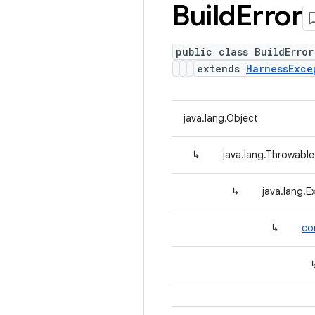
Build
Error
public class BuildError
extends
HarnessExce
java.lang.Object
↳
java.lang.Throwable
↳
java.lang.E
↳
co