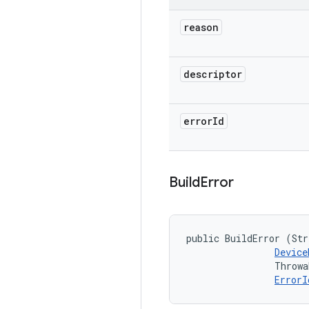
reason
descriptor
error
Id
Build
Error
public BuildError (Str
Device
                Throwa
ErrorI