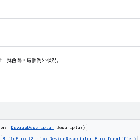
行，就會擲回這個例外狀況。
son
,
Device
Descriptor
descriptor)
BuildError(String,DeviceDescriptor,ErrorIdentifier)
用