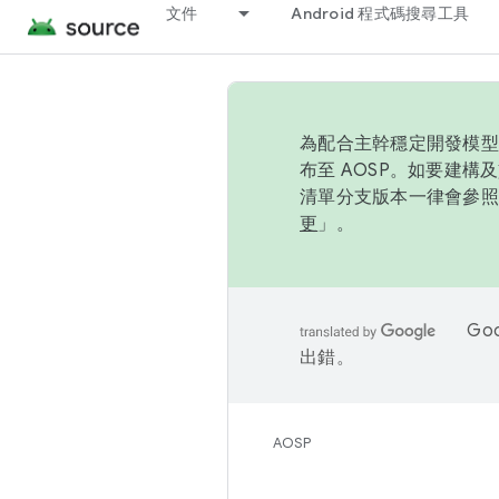
文件
Android 程式碼搜尋工具
為配合主幹穩定開發模型，
布至 AOSP。如要建構及
清單分支版本一律會參照推
更
」。
Go
出錯。
AOSP