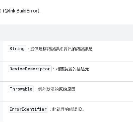
k BuildError}。
String
：提供建構錯誤詳細資訊的錯誤訊息
Device
Descriptor
：相關裝置的描述元
Throwable
：例外狀況的原始原因
Error
Identifier
：此錯誤的錯誤 ID。