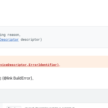
ing reason, 

Descriptor
 descriptor)
。
eviceDescriptor,ErrorIdentifier)
k BuildError}。