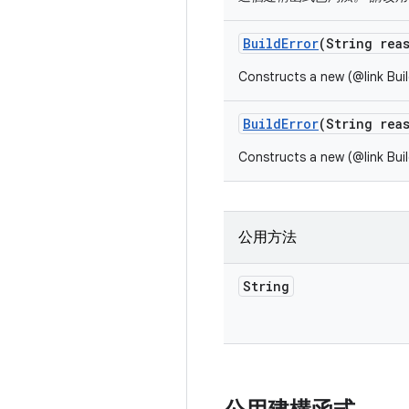
Build
Error
(String rea
Constructs a new (@link Buil
Build
Error
(String rea
Constructs a new (@link Buil
公用方法
String