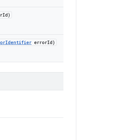
r
Id)
ror
Identifier
error
Id)