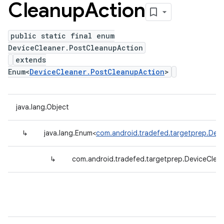
Cleanup
Action
public static final enum
DeviceCleaner.PostCleanupAction
extends
Enum<
DeviceCleaner.PostCleanupAction
>
java.lang.Object
↳
java.lang.Enum<
com.android.tradefed.targetprep.Dev
↳
com.android.tradefed.targetprep.DeviceClea