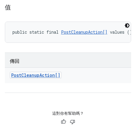
值
public static final 
PostCleanupAction[]
 values ()
傳回
Post
Cleanup
Action[]
這對你有幫助嗎？