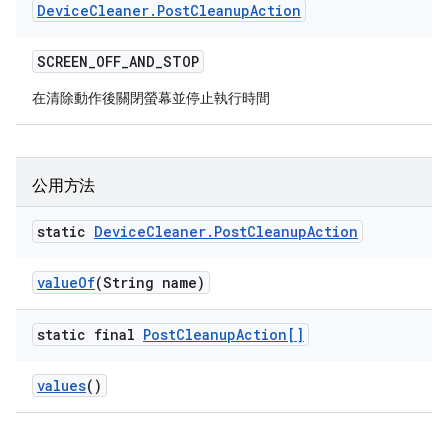
Device
Cleaner
.
Post
Cleanup
Action
SCREEN
_
OFF
_
AND
_
STOP
在清除動作後關閉螢幕並停止執行時間
公用方法
static
Device
Cleaner
.
Post
Cleanup
Action
value
Of
(String name)
static final
Post
Cleanup
Action[]
values
()