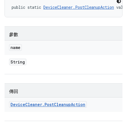
public static 
DeviceCleaner.PostCleanupAction
 valu
參數
name
String
傳回
Device
Cleaner
.
Post
Cleanup
Action