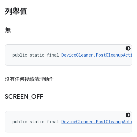
列舉值
無
public static final 
DeviceCleaner.PostCleanupActio
沒有任何後續清理動作
SCREEN
_
OFF
public static final 
DeviceCleaner.PostCleanupActio