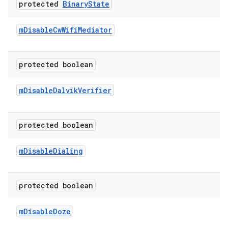
protected
Binary
State
m
Disable
Cw
Wifi
Mediator
protected boolean
m
Disable
Dalvik
Verifier
protected boolean
m
Disable
Dialing
protected boolean
m
Disable
Doze