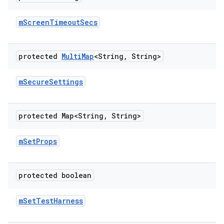
m
Screen
Timeout
Secs
protected
Multi
Map
<String
,
String>
m
Secure
Settings
protected Map<String
,
String>
m
Set
Props
protected boolean
m
Set
Test
Harness