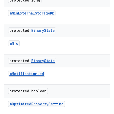
protected long
m
Min
External
Storage
Kb
protected
Binary
State
m
Nfc
protected
Binary
State
m
Notification
Led
protected boolean
m
Optimized
Property
Setting