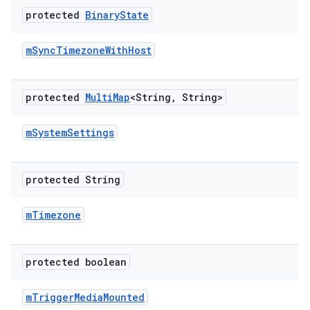
protected
Binary
State
m
Sync
Timezone
With
Host
protected
Multi
Map
<String
,
String>
m
System
Settings
protected String
m
Timezone
protected boolean
m
Trigger
Media
Mounted