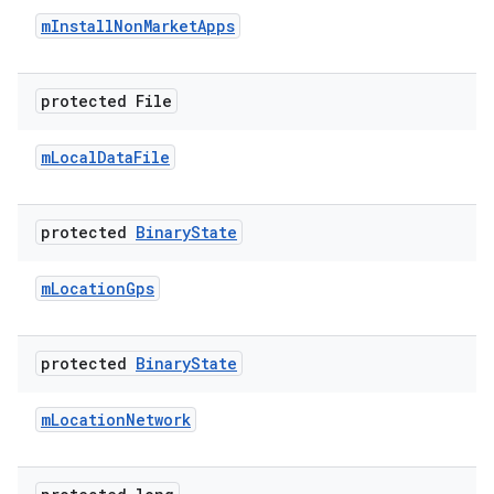
m
Install
Non
Market
Apps
protected File
m
Local
Data
File
protected
Binary
State
m
Location
Gps
protected
Binary
State
m
Location
Network