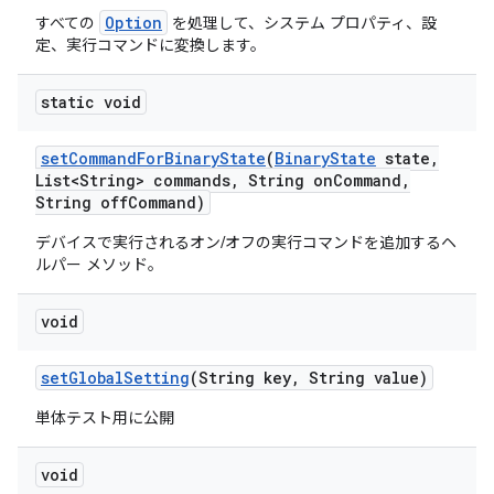
Option
すべての
を処理して、システム プロパティ、設
定、実行コマンドに変換します。
static void
set
Command
For
Binary
State
(
Binary
State
state
,
List<String> commands
,
String on
Command
,
String off
Command)
デバイスで実行されるオン/オフの実行コマンドを追加するヘ
ルパー メソッド。
void
set
Global
Setting
(String key
,
String value)
単体テスト用に公開
void