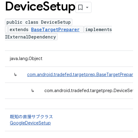
Device
Setup
public class DeviceSetup
extends
BaseTargetPreparer
implements
IExternalDependency
java.lang.Object
↳
com.android.tradefed.targetprep.BaseTargetPreparer
↳
com.android.tradefed.targetprep.DeviceSetu
既知の直接サブクラス
GoogleDeviceSetup