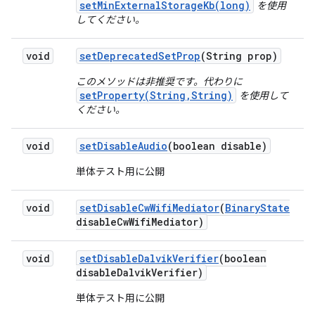
setMinExternalStorageKb(long)
を使用
してください。
void
set
Deprecated
Set
Prop
(String prop)
このメソッドは非推奨です。代わりに
setProperty(String,String)
を使用して
ください。
void
set
Disable
Audio
(boolean disable)
単体テスト用に公開
void
set
Disable
Cw
Wifi
Mediator
(
Binary
State
disable
Cw
Wifi
Mediator)
void
set
Disable
Dalvik
Verifier
(boolean
disable
Dalvik
Verifier)
単体テスト用に公開