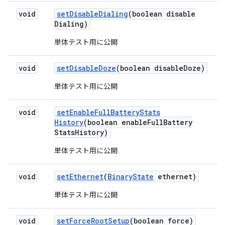
void
set
Disable
Dialing
(boolean disable
Dialing)
単体テスト用に公開
void
set
Disable
Doze
(boolean disable
Doze)
単体テスト用に公開
void
set
Enable
Full
Battery
Stats
History
(boolean enable
Full
Battery
Stats
History)
単体テスト用に公開
void
set
Ethernet
(
Binary
State
ethernet)
単体テスト用に公開
void
set
Force
Root
Setup
(boolean force)