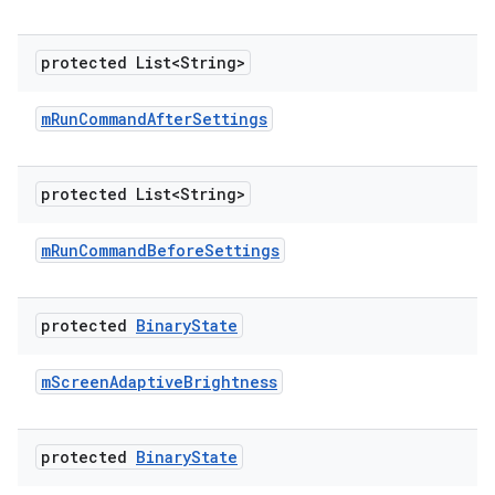
protected List<String>
m
Run
Command
After
Settings
protected List<String>
m
Run
Command
Before
Settings
protected
Binary
State
m
Screen
Adaptive
Brightness
protected
Binary
State