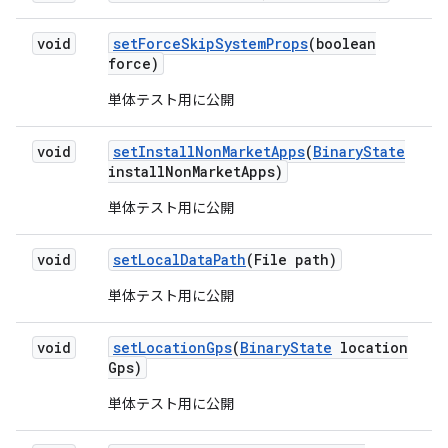
void
set
Force
Skip
System
Props
(boolean
force)
単体テスト用に公開
void
set
Install
Non
Market
Apps
(
Binary
State
install
Non
Market
Apps)
単体テスト用に公開
void
set
Local
Data
Path
(File path)
単体テスト用に公開
void
set
Location
Gps
(
Binary
State
location
Gps)
単体テスト用に公開