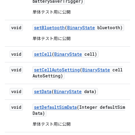
battery
Saver
Trigger)
単体テスト用に公開
void
set
Bluetooth
(
Binary
State
bluetooth)
単体テスト用に公開
void
set
Cell
(
Binary
State
cell)
void
set
Cell
Auto
Setting
(
Binary
State
cell
Auto
Setting)
void
set
Data
(
Binary
State
data)
void
set
Default
Sim
Data
(Integer default
Sim
Data)
単体テスト用に公開