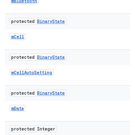
m
Bluetooth
protected
Binary
State
m
Cell
protected
Binary
State
m
Cell
Auto
Setting
protected
Binary
State
m
Data
protected Integer