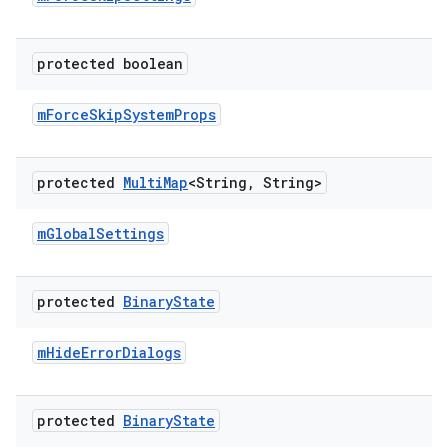
protected boolean
m
Force
Skip
System
Props
protected
Multi
Map
<String
,
String>
m
Global
Settings
protected
Binary
State
m
Hide
Error
Dialogs
protected
Binary
State