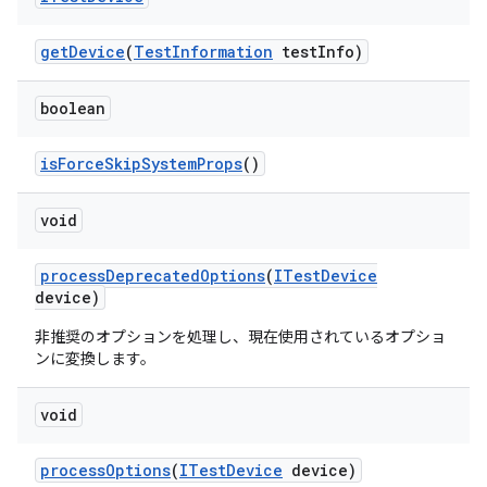
get
Device
(
Test
Information
test
Info)
boolean
is
Force
Skip
System
Props
()
void
process
Deprecated
Options
(
ITest
Device
device)
非推奨のオプションを処理し、現在使用されているオプショ
ンに変換します。
void
process
Options
(
ITest
Device
device)