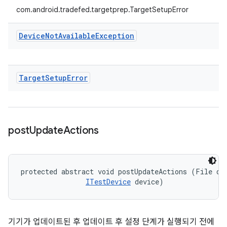
com.android.tradefed.targetprep.TargetSetupError
Device
Not
Available
Exception
Target
Setup
Error
post
Update
Actions
protected abstract void postUpdateActions (File dev
ITestDevice
 device)
기기가 업데이트된 후 업데이트 후 설정 단계가 실행되기 전에