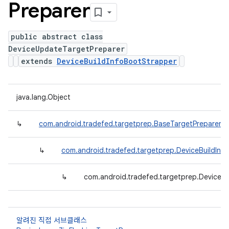
Preparer
public abstract class
DeviceUpdateTargetPreparer
extends
DeviceBuildInfoBootStrapper
java.lang.Object
↳
com.android.tradefed.targetprep.BaseTargetPreparer
↳
com.android.tradefed.targetprep.DeviceBuildInf
↳
com.android.tradefed.targetprep.DeviceU
알려진 직접 서브클래스