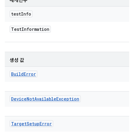
매개변수
test
Info
Test
Information
생성 값
Build
Error
Device
Not
Available
Exception
Target
Setup
Error