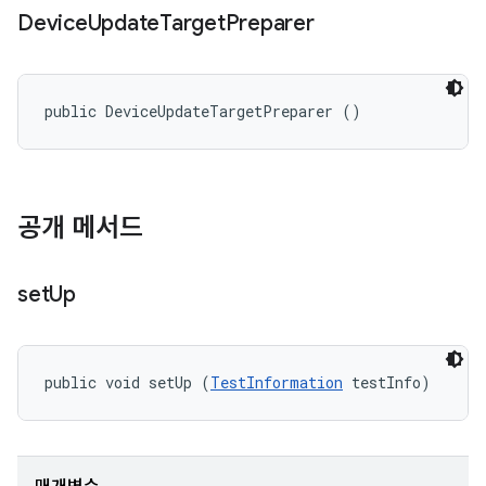
Device
Update
Target
Preparer
public DeviceUpdateTargetPreparer ()
공개 메서드
set
Up
public void setUp (
TestInformation
 testInfo)