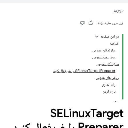
AOSP
این مرور مفید بود؟
در این صفحه
خلاصه
سازندگان عمومی
روش های عمومی
سازندگان عمومی
SELinuxTargetPreparer را غیرفعال کنید
روش های عمومی
راه اندازی
پاره کردن
SELinux
Target
Preparer را غیرفعال کنید