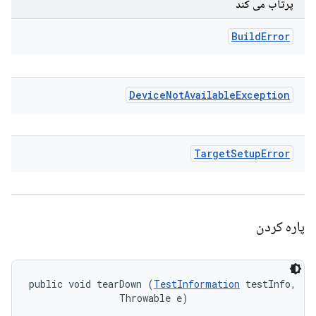
پرتاب می کند
Build
Error
Device
Not
Available
Exception
Target
Setup
Error
پاره کردن
public void tearDown (
TestInformation
 testInfo, 

                Throwable e)