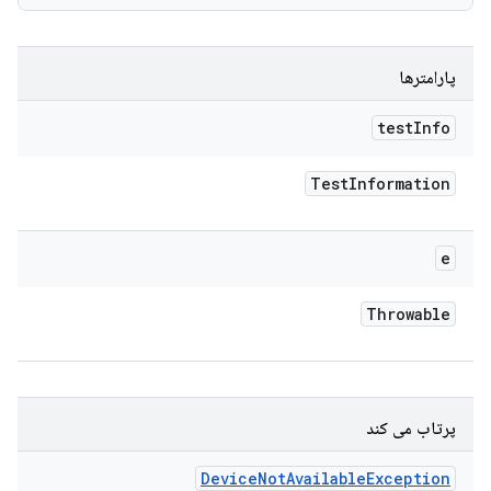
پارامترها
test
Info
Test
Information
e
Throwable
پرتاب می کند
Device
Not
Available
Exception