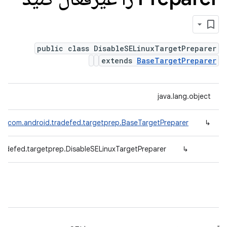
public class DisableSELinuxTargetPreparer
extends
BaseTargetPreparer
java.lang.object
com.android.tradefed.targetprep.BaseTargetPreparer
↳
radefed.targetprep.DisableSELinuxTargetPreparer
↳