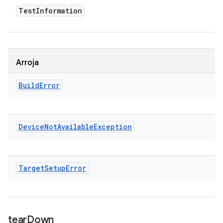
Test
Information
Arroja
Build
Error
Device
Not
Available
Exception
Target
Setup
Error
tear
Down