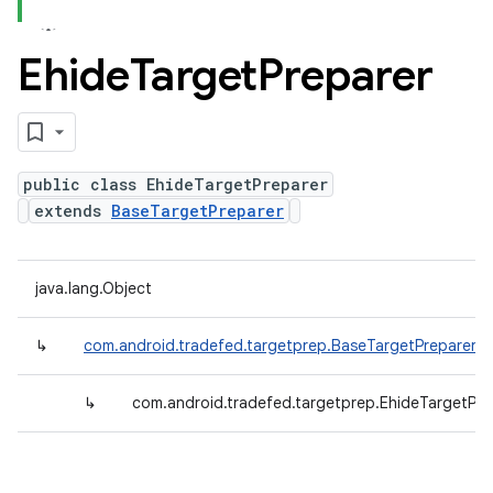
Ehide
Target
Preparer
public class EhideTargetPreparer
extends
BaseTargetPreparer
java.lang.Object
↳
com.android.tradefed.targetprep.BaseTargetPreparer
↳
com.android.tradefed.targetprep.EhideTargetPre