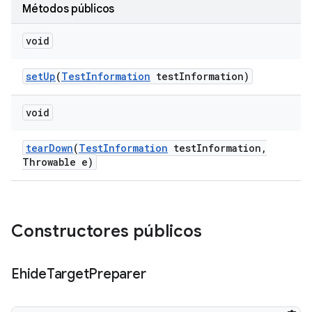
Métodos públicos
void
set
Up
(
Test
Information
test
Information)
void
tear
Down
(
Test
Information
test
Information
,
Throwable e)
Constructores públicos
Ehide
Target
Preparer