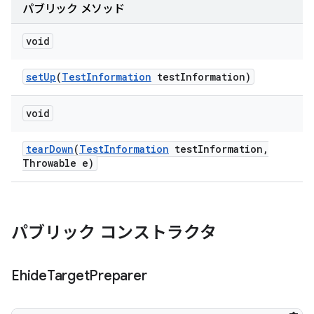
パブリック メソッド
void
set
Up
(
Test
Information
test
Information)
void
tear
Down
(
Test
Information
test
Information
,
Throwable e)
パブリック コンストラクタ
Ehide
Target
Preparer