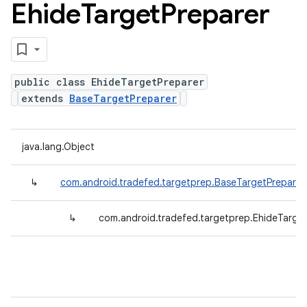
Ehide
Target
Preparer
public class EhideTargetPreparer
extends
BaseTargetPreparer
java.lang.Object
↳
com.android.tradefed.targetprep.BaseTargetPreparer
↳
com.android.tradefed.targetprep.EhideTarge