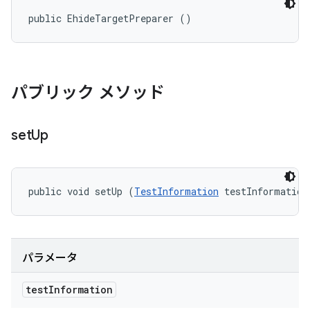
public EhideTargetPreparer ()
パブリック メソッド
set
Up
public void setUp (
TestInformation
 testInformation
パラメータ
test
Information