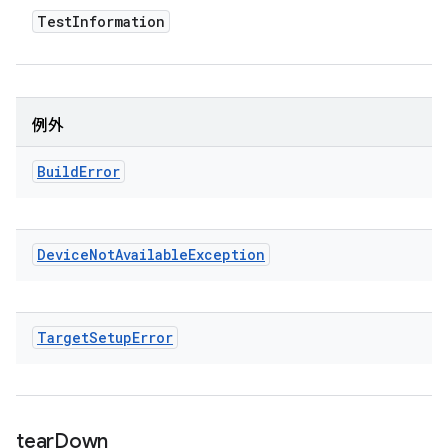
Test
Information
例外
Build
Error
Device
Not
Available
Exception
Target
Setup
Error
tear
Down