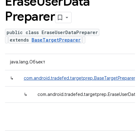
Erase
User
Data
Preparer
public class EraseUserDataPreparer
extends
BaseTargetPreparer
java.lang.Объект
↳
com.android.tradefed.targetprep.BaseTargetPreparer
↳
com.android.tradefed.targetprep.EraseUserData