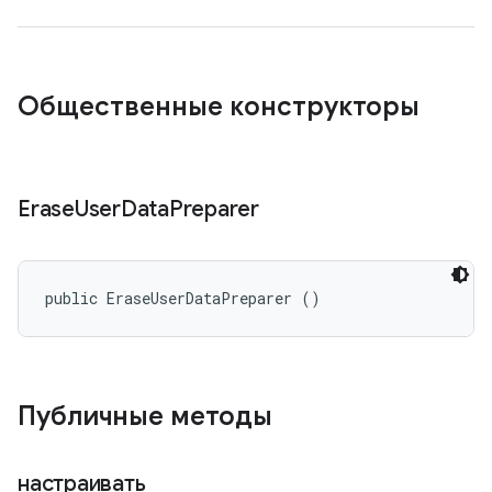
Общественные конструкторы
Erase
User
Data
Preparer
public EraseUserDataPreparer ()
Публичные методы
настраивать