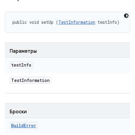
public void setUp (
TestInformation
 testInfo)
Параметры
test
Info
Test
Information
Броски
Build
Error