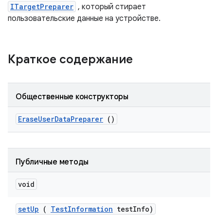
ITargetPreparer
, который стирает
пользовательские данные на устройстве.
Краткое содержание
Общественные конструкторы
Erase
User
Data
Preparer
()
Публичные методы
void
set
Up
(
Test
Information
test
Info)