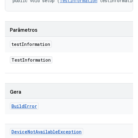
public void setUp (
TestInformation
 testInformation
Parâmetros
test
Information
Test
Information
Gera
Build
Error
Device
Not
Available
Exception