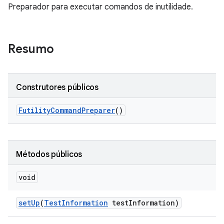
Preparador para executar comandos de inutilidade.
Resumo
Construtores públicos
Futility
Command
Preparer
()
Métodos públicos
void
set
Up
(
Test
Information
test
Information)