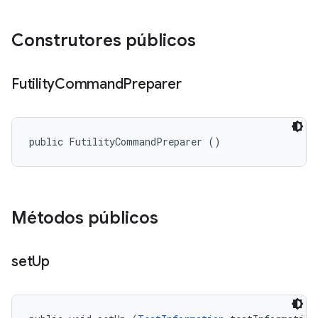
Construtores públicos
Futility
Command
Preparer
public FutilityCommandPreparer ()
Métodos públicos
set
Up