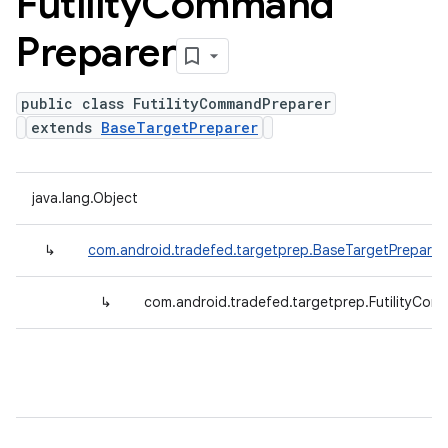
Futility
Command
Preparer
public class FutilityCommandPreparer
extends
BaseTargetPreparer
java.lang.Object
↳
com.android.tradefed.targetprep.BaseTargetPreparer
↳
com.android.tradefed.targetprep.FutilityCo