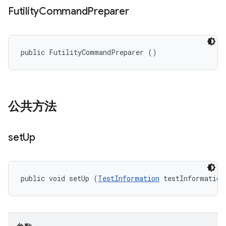
Futility
Command
Preparer
public FutilityCommandPreparer ()
公共方法
set
Up
public void setUp (
TestInformation
 testInformation