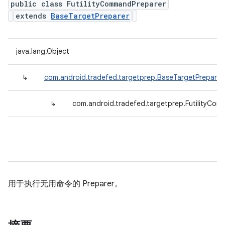
public class FutilityCommandPreparer
extends
BaseTargetPreparer
java.lang.Object
↳
com.android.tradefed.targetprep.BaseTargetPreparer
↳
com.android.tradefed.targetprep.FutilityCo
用于执行无用命令的 Preparer。