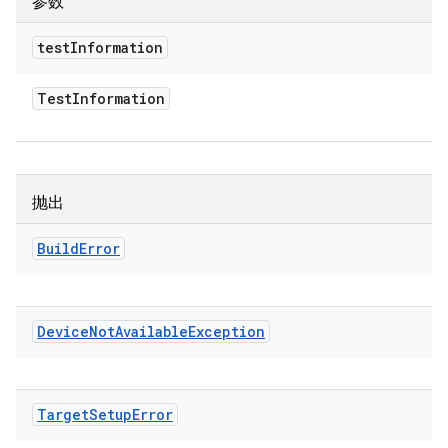
参数
test
Information
Test
Information
抛出
Build
Error
Device
Not
Available
Exception
Target
Setup
Error