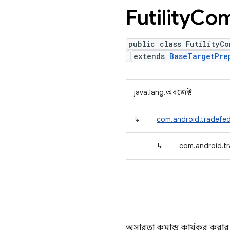
Futility
Co
public class FutilityC
extends
BaseTargetPre
java.lang.অবজেক্ট
↳
com.android.tradefed.
↳
com.android.tra
অসারতা কমান্ড কার্যকর করার জন