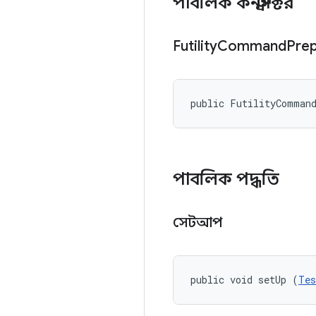
পাবলিক কনস্ট্রাক্টর
Futility
Command
Prep
public FutilityComman
পাবলিক পদ্ধতি
সেটআপ
public void setUp (
Tes