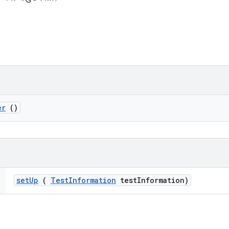
er
()
set
Up
(
Test
Information
test
Information)