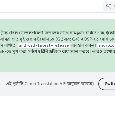
াঙ্ক স্টেবল ডেভেলপমেন্ট মডেলের সাথে সামঞ্জস্য রাখতে এবং ইকোসিস্ট
ে, আমরা প্রতি দুই ও চার ত্রৈমাসিকে (Q2 এবং Q4) AOSP-তে সোর্স
ান রাখতে,
android-latest-release
ব্যবহার করুন।
android
বদা AOSP-তে পুশ করা সর্বশেষ রিলিজটিকে রেফারেন্স করবে। আরও তথ্যের
এই পৃষ্ঠাটি
Cloud Translation API
অনুবাদ করেছে।