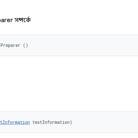
arer সম্পর্কে
dPreparer ()
tInformation
 testInformation)