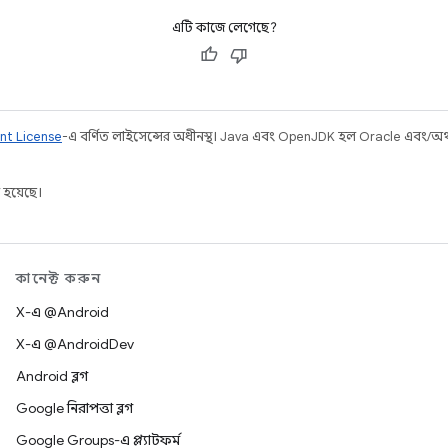
এটি কাজে লেগেছে?
nt License
-এ বর্ণিত লাইসেন্সের অধীনস্থ। Java এবং OpenJDK হল Oracle এবং/অথবা 
 হয়েছে।
কানেক্ট করুন
X-এ @Android
X-এ @AndroidDev
Android ব্লগ
Google নিরাপত্তা ব্লগ
Google Groups-এ প্ল্যাটফর্ম