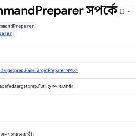
mmand
Preparer সম্পর্কে
ommandPreparer
parer
targetprep.BaseTargetPreparer সম্পর্কে
defed.targetprep.Futilityকমান্ডপ্রেপার
্য প্রস্তুতকারী।