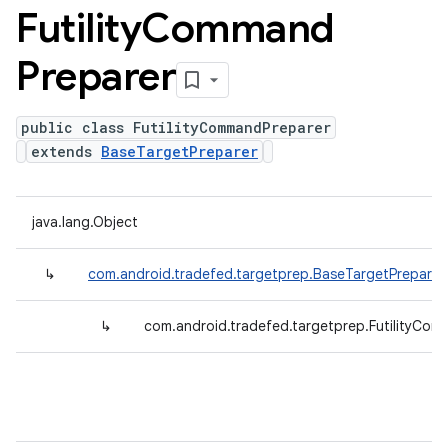
Futility
Command
Preparer
public class FutilityCommandPreparer
extends
BaseTargetPreparer
java.lang.Object
↳
com.android.tradefed.targetprep.BaseTargetPreparer
↳
com.android.tradefed.targetprep.FutilityCo