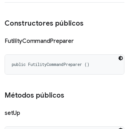
Constructores públicos
Futility
Command
Preparer
public FutilityCommandPreparer ()
Métodos públicos
set
Up