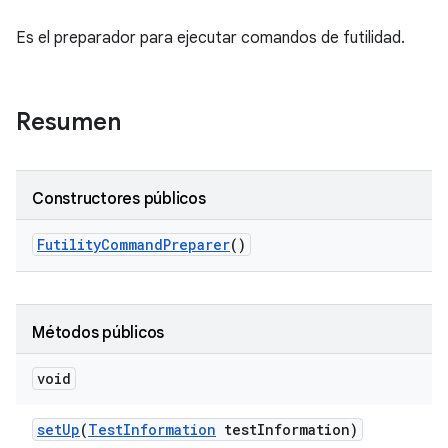
Es el preparador para ejecutar comandos de futilidad.
Resumen
Constructores públicos
Futility
Command
Preparer
()
Métodos públicos
void
set
Up
(
Test
Information
test
Information)