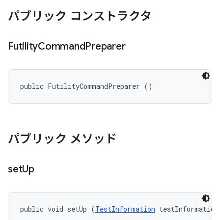
パブリック コンストラクタ
Futility
Command
Preparer
public FutilityCommandPreparer ()
パブリック メソッド
set
Up
public void setUp (
TestInformation
 testInformation