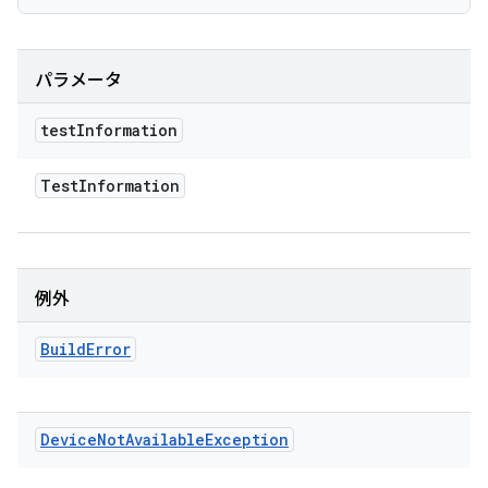
パラメータ
test
Information
Test
Information
例外
Build
Error
Device
Not
Available
Exception