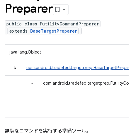
Preparer
public class FutilityCommandPreparer
extends
BaseTargetPreparer
java.lang.Object
↳
com.android.tradefed.targetprep.BaseTargetPreparer
↳
com.android.tradefed.targetprep.FutilityCo
無駄なコマンドを実行する準備ツール。