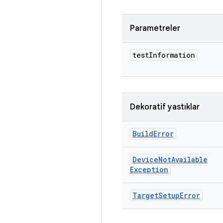
Parametreler
test
Information
Dekoratif yastıklar
Build
Error
Device
Not
Available
Exception
Target
Setup
Error