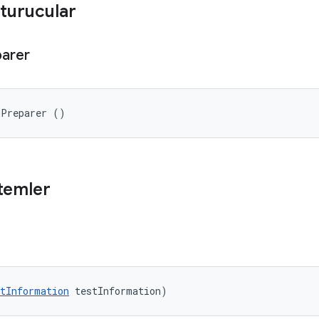
turucular
arer
dPreparer ()
temler
tInformation
 testInformation)