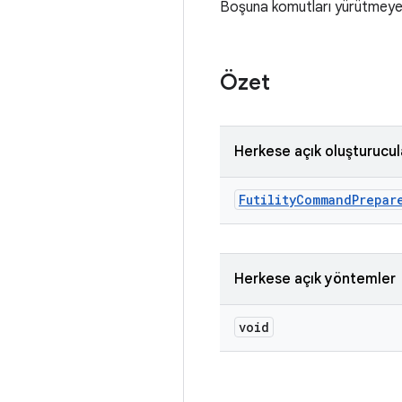
Boşuna komutları yürütmeye h
Özet
Herkese açık oluşturucul
Futility
Command
Prepar
Herkese açık yöntemler
void