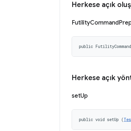
Herkese açık oluş
Futility
Command
Prep
public FutilityComman
Herkese açık yön
set
Up
public void setUp (
Tes