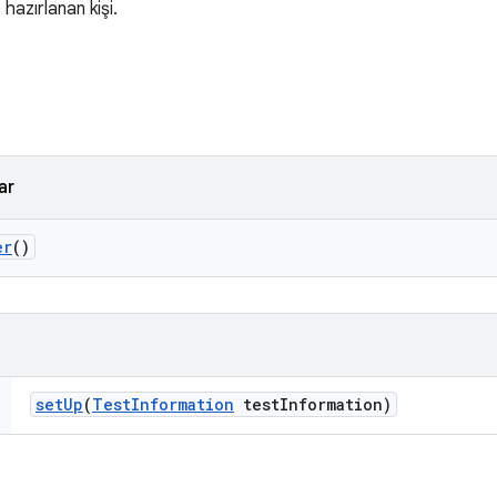
azırlanan kişi.
ar
er
()
set
Up
(
Test
Information
test
Information)