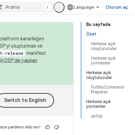
/
Oturum aç
Bu sayfada
Özet
latform kararlılığını
Herkese açık
SP'yi oluşturmak ve
oluşturucular
t-release
manifest
Herkese açık
n
AOSP'de yapılan
yöntemler
Herkese açık
oluşturucular
FutilityCommand
Preparer
Herkese açık
yöntemler
setUp
 size yardımcı oldu mu?