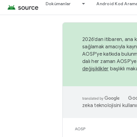
Dokümanlar
Android Kod Arama
2026'dan itibaren, ana k
sağlamak amacıyla kayn
AOSP'ye katkıda bulunm
dalı her zaman AOSP'ye 
değişiklikler
başlıklı maka
Goog
zeka teknolojisini kullanı
AOSP