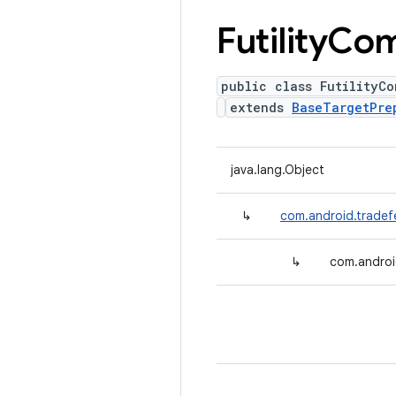
Futility
Co
public class FutilityC
extends
BaseTargetPre
java.lang.Object
↳
com.android.tradef
↳
com.androi