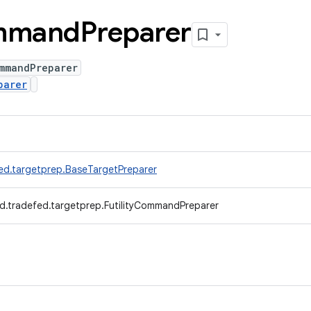
mmand
Preparer
ommandPreparer
parer
ed.targetprep.BaseTargetPreparer
d.tradefed.targetprep.FutilityCommandPreparer