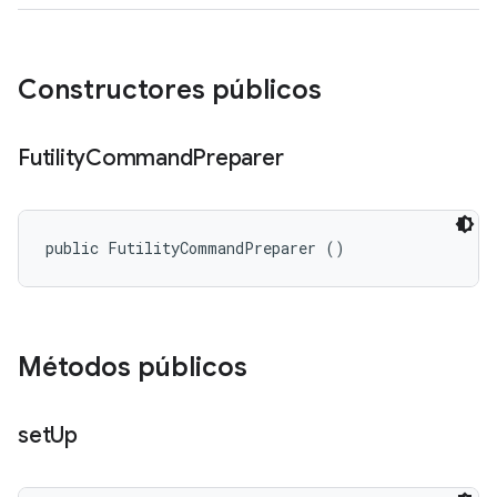
Constructores públicos
Futility
Command
Preparer
public FutilityCommandPreparer ()
Métodos públicos
set
Up