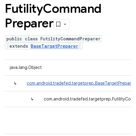
Futility
Command
Preparer
public class FutilityCommandPreparer
extends
BaseTargetPreparer
java.lang.Object
↳
com.android.tradefed.targetprep.BaseTargetPreparer
↳
com.android.tradefed.targetprep.FutilityCo