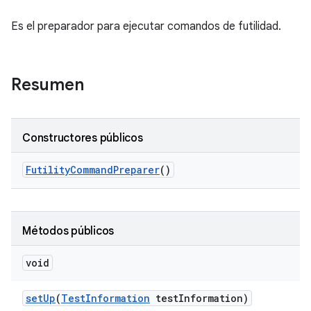
Es el preparador para ejecutar comandos de futilidad.
Resumen
Constructores públicos
Futility
Command
Preparer
()
Métodos públicos
void
set
Up
(
Test
Information
test
Information)