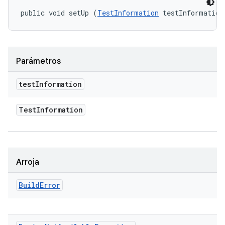
public void setUp (
TestInformation
 testInformation
Parámetros
test
Information
Test
Information
Arroja
Build
Error