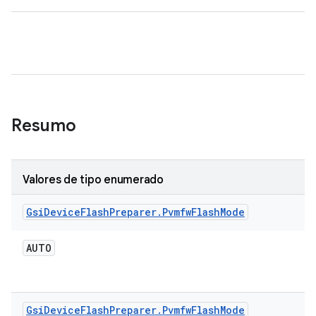
Resumo
Valores de tipo enumerado
Gsi
Device
Flash
Preparer
.
Pvmfw
Flash
Mode
AUTO
Gsi
Device
Flash
Preparer
.
Pvmfw
Flash
Mode