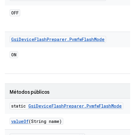
OFF
Gsi
Device
Flash
Preparer
.
Pvmfw
Flash
Mode
ON
Métodos públicos
static
Gsi
Device
Flash
Preparer
.
Pvmfw
Flash
Mode
value
Of
(String name)