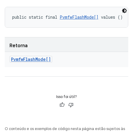
public static final 
PvmfwFlashMode[]
 values ()
Retorna
Pvmfw
Flash
Mode[]
Isso foi útil?
O conteúdo e os exemplos de código nesta página estão sujeitos às