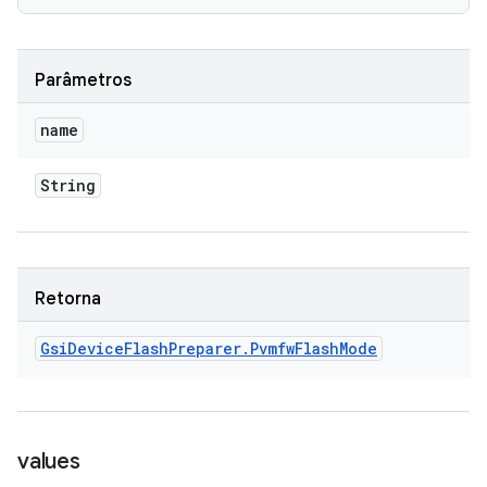
Parâmetros
name
String
Retorna
Gsi
Device
Flash
Preparer
.
Pvmfw
Flash
Mode
values