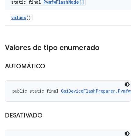
static final
Pvmfw
Flash
Mode[]
values
()
Valores de tipo enumerado
AUTOMÁTICO
public static final 
GsiDeviceFlashPreparer.PvmfwFl
DESATIVADO