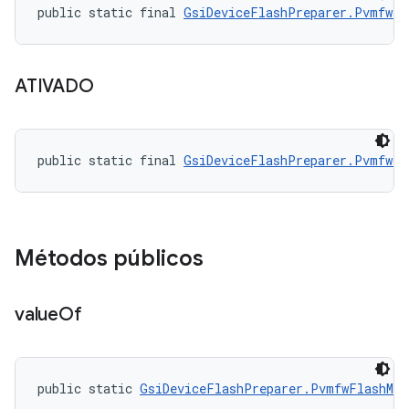
public static final 
GsiDeviceFlashPreparer.PvmfwFl
ATIVADO
public static final 
GsiDeviceFlashPreparer.PvmfwFl
Métodos públicos
value
Of
public static 
GsiDeviceFlashPreparer.PvmfwFlashMod