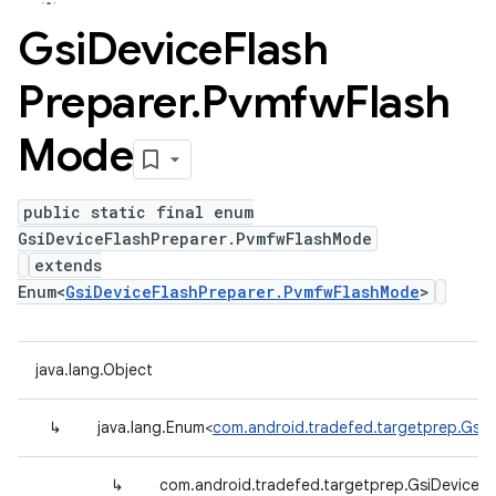
Gsi
Device
Flash
Preparer
.
Pvmfw
Flash
Mode
public static final enum
GsiDeviceFlashPreparer.PvmfwFlashMode
extends
Enum<
GsiDeviceFlashPreparer.PvmfwFlashMode
>
java.lang.Object
↳
java.lang.Enum<
com.android.tradefed.targetprep.Gsi
↳
com.android.tradefed.targetprep.GsiDeviceF