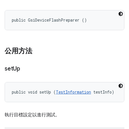
public GsiDeviceFlashPreparer ()
公用方法
set
Up
public void setUp (
TestInformation
 testInfo)
執行目標設定以進行測試。