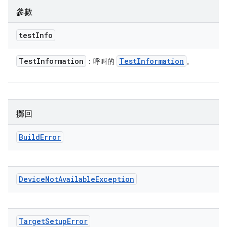
參數
test
Info
Test
Information
Test
Information
：呼叫的
。
擲回
Build
Error
Device
Not
Available
Exception
Target
Setup
Error