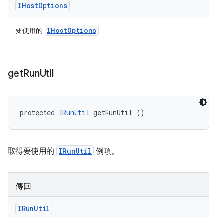
IHost
Options
IHost
Options
要使用的
get
Run
Util
protected 
IRunUtil
 getRunUtil ()
取得要使用的
IRunUtil
例項。
傳回
IRun
Util