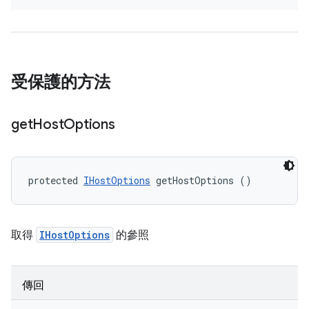
受保護的方法
get
Host
Options
protected 
IHostOptions
 getHostOptions ()
取得
IHostOptions
的參照
傳回