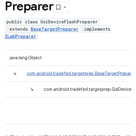
Preparer
public class GsiDeviceFlashPreparer
extends
BaseTargetPreparer
implements
ILabPreparer
java.lang.Object
↳
com.android.tradefed.targetprep.BaseTargetPreparer
↳
com.android.tradefed.targetprep.GsiDeviceFl