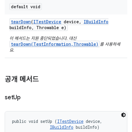
default void
tear
Down
(
ITest
Device
device
,
IBuild
Info
build
Info
,
Throwable e)
이 메서드는 지원 중단되었습니다. 대신
tearDown(TestInformation,Throwable)
를 사용하세
요.
공개 메서드
set
Up
public void setUp (
ITestDevice
 device, 

IBuildInfo
 buildInfo)