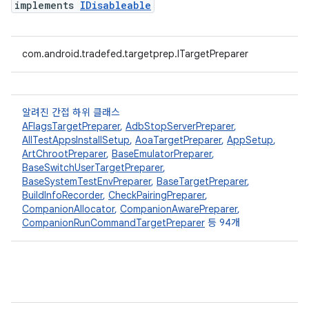
implements
IDisableable
com.android.tradefed.targetprep.ITargetPreparer
알려진 간접 하위 클래스
AFlagsTargetPreparer
,
AdbStopServerPreparer
,
AllTestAppsInstallSetup
,
AoaTargetPreparer
,
AppSetup
,
ArtChrootPreparer
,
BaseEmulatorPreparer
,
BaseSwitchUserTargetPreparer
,
BaseSystemTestEnvPreparer
,
BaseTargetPreparer
,
BuildInfoRecorder
,
CheckPairingPreparer
,
CompanionAllocator
,
CompanionAwarePreparer
,
CompanionRunCommandTargetPreparer
등 94개