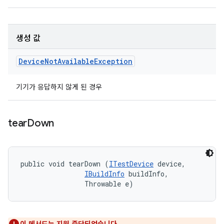
생성 값
Device
Not
Available
Exception
기기가 응답하지 않게 된 경우
tear
Down
public void tearDown (
ITestDevice
 device, 

IBuildInfo
 buildInfo, 

                Throwable e)