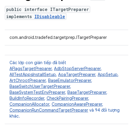
public interface ITargetPreparer
implements
IDisableable
com.android.tradefed.targetprep.ITargetPreparer
Các lớp con gián tiếp đã biết
AFlagsTargetPreparer
,
AdbStopServerPreparer
,
AllTestAppsInstallSetup
,
AoaTargetPreparer
,
AppSetup
,
ArtChrootPreparer
,
BaseEmulatorPreparer
,
BaseSwitchUserTargetPreparer
,
BaseSystemTestEnvPreparer
,
BaseTargetPreparer
,
BuildInfoRecorder
,
CheckPairingPreparer
,
CompanionAllocator
,
CompanionAwarePreparer
,
CompanionRunCommandTargetPreparer
và 94 đối tượng
khác.