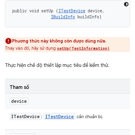
public void setUp (
ITestDevice
 device, 

IBuildInfo
 buildInfo)
Phương thức này không còn được dùng nữa.
Thay vào đó, hãy sử dụng
setUp(TestInformation)
Thực hiện chế độ thiết lập mục tiêu để kiểm thử.
Tham số
device
ITest
Device
ITest
Device
:
cần chuẩn bị.