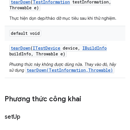
tear
Down
(
Test
Information
test
Information
,
Throwable e)
Thực hiện dọn dẹp/tháo dỡ mục tiêu sau khi thử nghiệm.
default void
tear
Down
(
ITest
Device
device
,
IBuild
Info
build
Info
,
Throwable e)
Phương thức này không được dùng nữa. Thay vào đó, hãy
tearDown(TestInformation,Throwable)
sử dụng
Phương thức công khai
set
Up