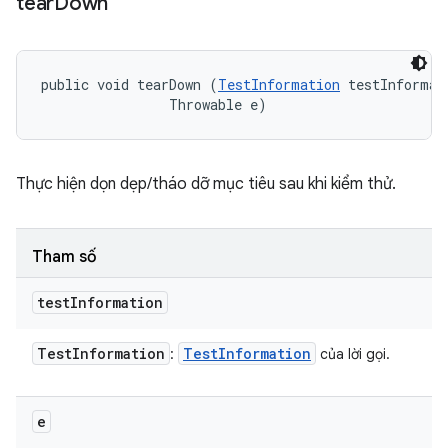
tear
Down
public void tearDown (
TestInformation
 testInformati
                Throwable e)
Thực hiện dọn dẹp/tháo dỡ mục tiêu sau khi kiểm thử.
Tham số
test
Information
Test
Information
Test
Information
:
của lời gọi.
e