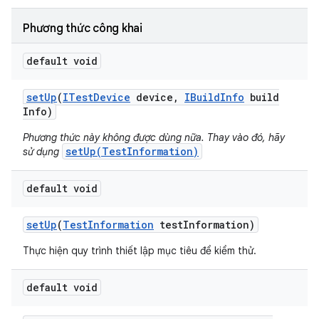
Phương thức công khai
default void
set
Up
(
ITest
Device
device
,
IBuild
Info
build
Info)
Phương thức này không được dùng nữa. Thay vào đó, hãy
setUp(TestInformation)
sử dụng
default void
set
Up
(
Test
Information
test
Information)
Thực hiện quy trình thiết lập mục tiêu để kiểm thử.
default void