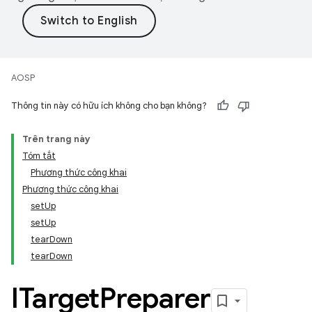
AOSP
Thông tin này có hữu ích không cho bạn không?
Trên trang này
Tóm tắt
Phương thức công khai
Phương thức công khai
setUp
setUp
tearDown
tearDown
ITarget
Preparer