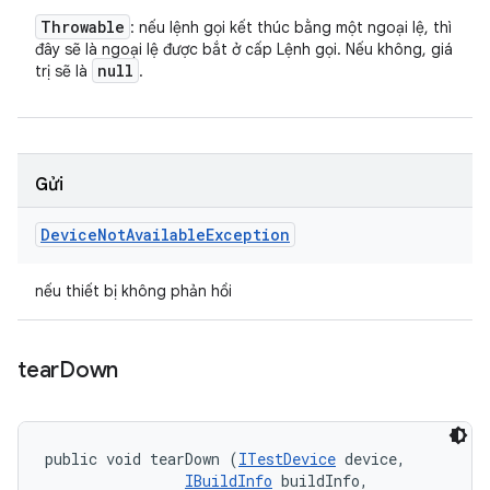
Throwable
: nếu lệnh gọi kết thúc bằng một ngoại lệ, thì
đây sẽ là ngoại lệ được bắt ở cấp Lệnh gọi. Nếu không, giá
null
trị sẽ là
.
Gửi
Device
Not
Available
Exception
nếu thiết bị không phản hồi
tear
Down
public void tearDown (
ITestDevice
 device, 

IBuildInfo
 buildInfo, 
