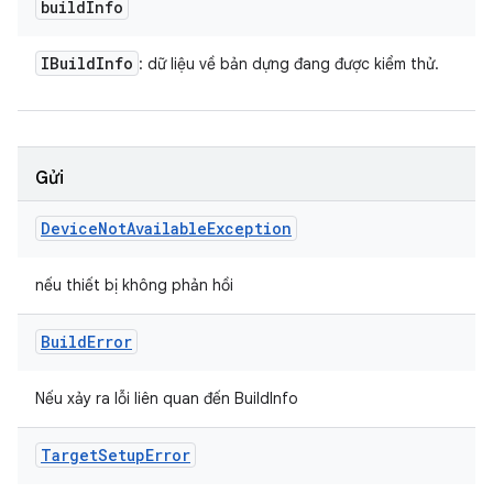
build
Info
IBuild
Info
: dữ liệu về bản dựng đang được kiểm thử.
Gửi
Device
Not
Available
Exception
nếu thiết bị không phản hồi
Build
Error
Nếu xảy ra lỗi liên quan đến BuildInfo
Target
Setup
Error