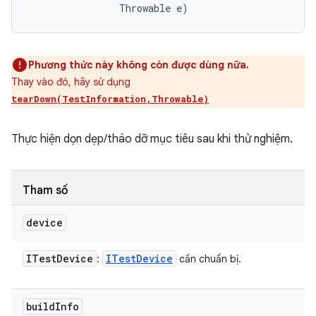
                Throwable e)
Phương thức này không còn được dùng nữa.
Thay vào đó, hãy sử dụng
tearDown(TestInformation,Throwable)
Thực hiện dọn dẹp/tháo dỡ mục tiêu sau khi thử nghiệm.
Tham số
device
ITest
Device
ITest
Device
:
cần chuẩn bị.
build
Info