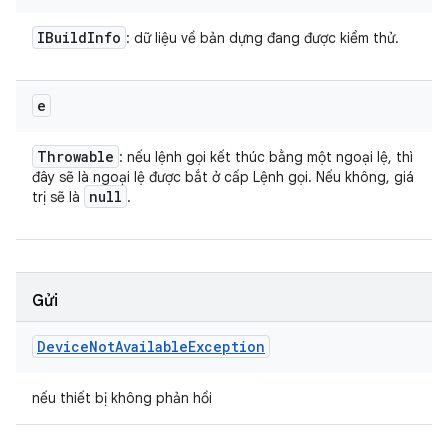
IBuild
Info
: dữ liệu về bản dựng đang được kiểm thử.
e
Throwable
: nếu lệnh gọi kết thúc bằng một ngoại lệ, thì
đây sẽ là ngoại lệ được bắt ở cấp Lệnh gọi. Nếu không, giá
null
trị sẽ là
.
Gửi
Device
Not
Available
Exception
nếu thiết bị không phản hồi