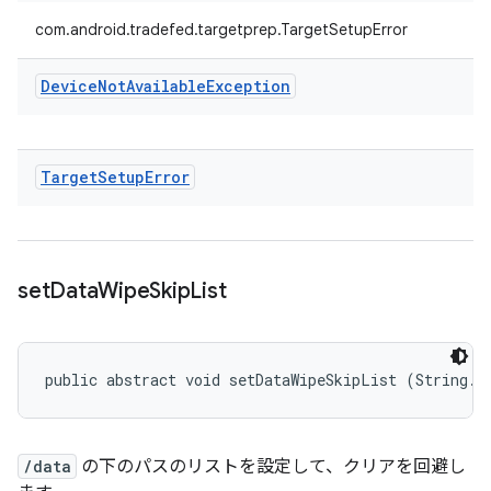
com.android.tradefed.targetprep.TargetSetupError
Device
Not
Available
Exception
Target
Setup
Error
set
Data
Wipe
Skip
List
public abstract void setDataWipeSkipList (String..
/data
の下のパスのリストを設定して、クリアを回避し