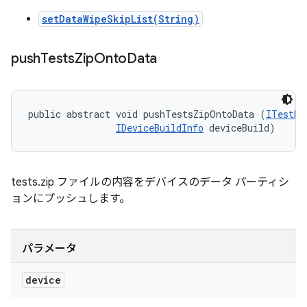
setDataWipeSkipList(String)
push
Tests
Zip
Onto
Data
public abstract void pushTestsZipOntoData (
ITestDe
IDeviceBuildInfo
 deviceBuild)
tests.zip ファイルの内容をデバイスのデータ パーティシ
ョンにプッシュします。
パラメータ
device