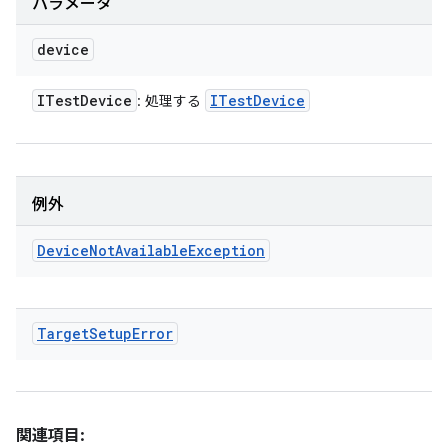
パラメータ
device
ITest
Device
ITest
Device
: 処理する
例外
Device
Not
Available
Exception
Target
Setup
Error
関連項目: