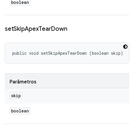
boolean
set
Skip
Apex
Tear
Down
public void setSkipApexTearDown (boolean skip)
Parâmetros
skip
boolean