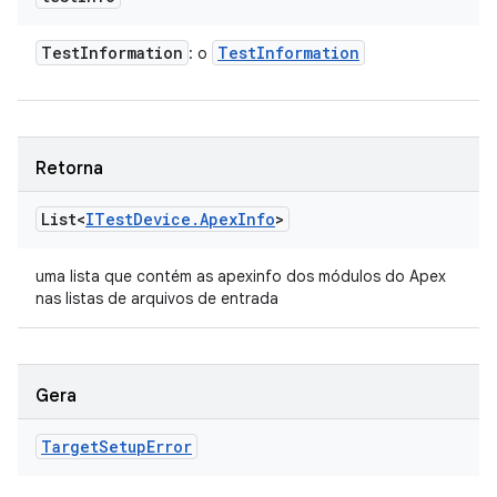
Test
Information
Test
Information
: o
Retorna
List<
ITest
Device
.
Apex
Info
>
uma lista que contém as apexinfo dos módulos do Apex
nas listas de arquivos de entrada
Gera
Target
Setup
Error