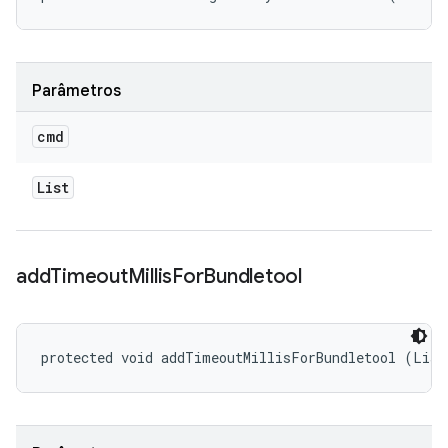
Parâmetros
cmd
List
add
Timeout
Millis
For
Bundletool
protected void addTimeoutMillisForBundletool (List