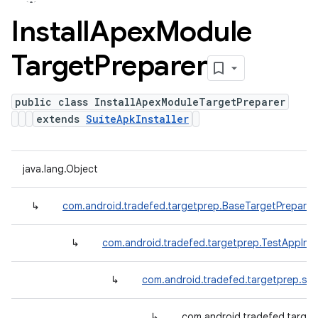
Install
Apex
Module
Target
Preparer
public class InstallApexModuleTargetPreparer
extends
SuiteApkInstaller
java.lang.Object
↳
com.android.tradefed.targetprep.BaseTargetPreparer
↳
com.android.tradefed.targetprep.TestAppInst
↳
com.android.tradefed.targetprep.suit
↳
com.android.tradefed.target