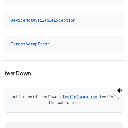
Device
Not
Available
Exception
Target
Setup
Error
tear
Down
public void tearDown (
TestInformation
 testInfo, 

                Throwable e)