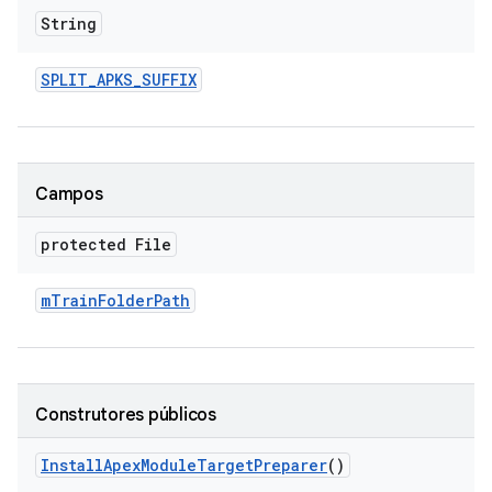
String
SPLIT
_
APKS
_
SUFFIX
Campos
protected File
m
Train
Folder
Path
Construtores públicos
Install
Apex
Module
Target
Preparer
()