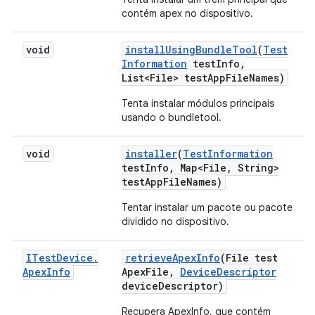
contém apex no dispositivo.
void
install
Using
Bundle
Tool
(
Test
Information
test
Info
,
List<File> test
App
File
Names)
Tenta instalar módulos principais
usando o bundletool.
void
installer
(
Test
Information
test
Info
,
Map<File
,
String>
test
App
File
Names)
Tentar instalar um pacote ou pacote
dividido no dispositivo.
ITest
Device
.
retrieve
Apex
Info
(File test
Apex
Info
Apex
File
,
Device
Descriptor
device
Descriptor)
Recupera ApexInfo, que contém