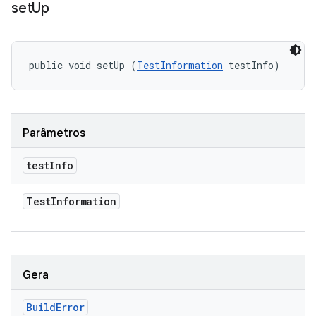
set
Up
public void setUp (
TestInformation
 testInfo)
Parâmetros
test
Info
Test
Information
Gera
Build
Error