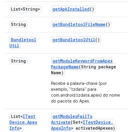
List<String>
get
Apk
Installed
()
String
get
Bundletool
File
Name
()
Bundletool
get
Bundletool
Util
()
Util
String
get
Module
Keyword
From
Apex
Package
Name
(String package
Name)
Recebe a palavra-chave (por
exemplo, "tzdata" para
com.android.tzdata.apex) do nome
do pacote do Apex.
List<
ITest
get
Modules
Fail
To
Device
.
Apex
Activate
(Set<
ITest
Device
.
Info
>
Apex
Info
> activated
Apexes)