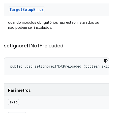
Target
Setup
Error
quando módulos obrigatórios não estão instalados ou
não podem ser instalados.
set
Ignore
If
Not
Preloaded
public void setIgnoreIfNotPreloaded (boolean skip)
Parâmetros
skip