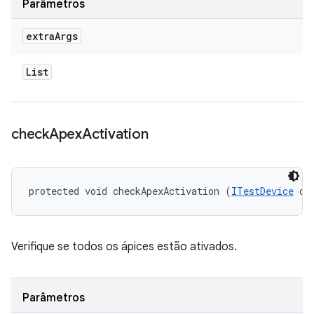
Parâmetros
extra
Args
List
check
Apex
Activation
protected void checkApexActivation (
ITestDevice
 de
Verifique se todos os ápices estão ativados.
Parâmetros