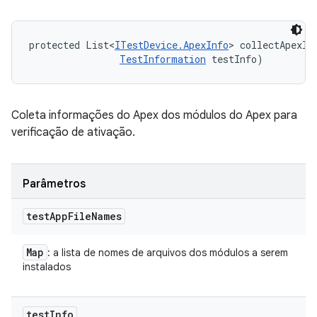
protected List<
ITestDevice.ApexInfo
> collectApexIn
TestInformation
 testInfo)
Coleta informações do Apex dos módulos do Apex para
verificação de ativação.
Parâmetros
test
App
File
Names
Map
: a lista de nomes de arquivos dos módulos a serem
instalados
test
Info