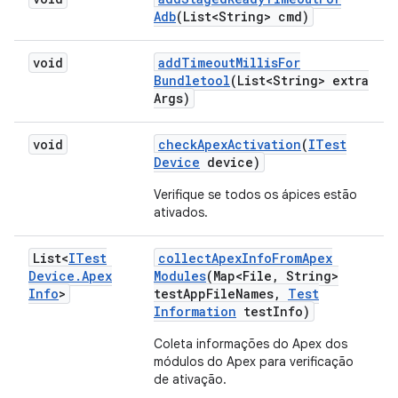
Adb
(List<String> cmd)
void
add
Timeout
Millis
For
Bundletool
(List<String> extra
Args)
void
check
Apex
Activation
(
ITest
Device
device)
Verifique se todos os ápices estão
ativados.
List<
ITest
collect
Apex
Info
From
Apex
Device
.
Apex
Modules
(Map<File
,
String>
Info
>
test
App
File
Names
,
Test
Information
test
Info)
Coleta informações do Apex dos
módulos do Apex para verificação
de ativação.