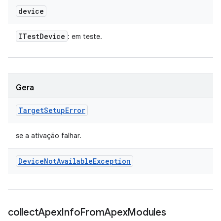
device
ITest
Device
: em teste.
Gera
Target
Setup
Error
se a ativação falhar.
Device
Not
Available
Exception
collect
Apex
Info
From
Apex
Modules