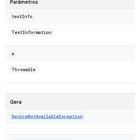
Parâmetros
test
Info
Test
Information
e
Throwable
Gera
Device
Not
Available
Exception