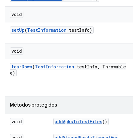
void
set
Up
(
Test
Information
test
Info)
void
tear
Down
(
Test
Information
test
Info
,
Throwable
e)
Métodos protegidos
void
add
Apks
To
Test
Files
()
void
add
Staged
Ready
Timeout
For