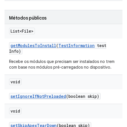
Métodos públicos
List<File>
get
Modules
To
Install
(
Test
Information
test
Info)
Recebe os módulos que precisam ser instalados no trem
com base nos módulos pré-carregados no dispositivo.
void
set
Ignore
If
Not
Preloaded
(boolean skip)
void
set
Skip
Apex
Tear
Down
(boolean skip)