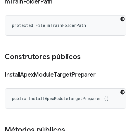
m
Train
Folder
Path
protected File mTrainFolderPath
Construtores públicos
Install
Apex
Module
Target
Preparer
public InstallApexModuleTargetPreparer ()
Métodos públicos