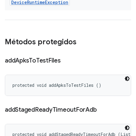
Device
Runtime
Exception
Métodos protegidos
add
Apks
To
Test
Files
protected void addApksToTestFiles ()
add
Staged
Ready
Timeout
For
Adb
protected void addStagedReadyTimeoutForAdb (List<S