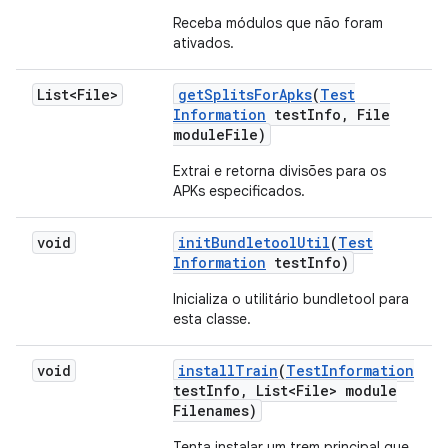
Receba módulos que não foram
ativados.
List<File>
get
Splits
For
Apks
(
Test
Information
test
Info
,
File
module
File)
Extrai e retorna divisões para os
APKs especificados.
void
init
Bundletool
Util
(
Test
Information
test
Info)
Inicializa o utilitário bundletool para
esta classe.
void
install
Train
(
Test
Information
test
Info
,
List<File> module
Filenames)
Tenta instalar um trem principal que