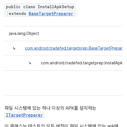
public class InstallApkSetup
extends
BaseTargetPreparer
java.lang.Object
↳
com.android.tradefed.targetprep.BaseTargetPreparer
↳
com.android.tradefed.targetprep.InstallApkS
파일 시스템에 있는 하나 이상의 APK를 설치하는
ITargetPreparer
이 클래스는 테스트의 모든 버전이 파일 시스템에 있는 apk에