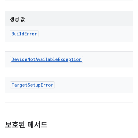
생성 값
Build
Error
Device
Not
Available
Exception
Target
Setup
Error
보호된 메서드