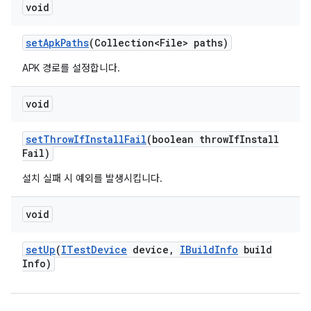
void
set
Apk
Paths
(Collection<File> paths)
APK 경로를 설정합니다.
void
set
Throw
If
Install
Fail
(boolean throw
If
Install
Fail)
설치 실패 시 예외를 발생시킵니다.
void
set
Up
(
ITest
Device
device
,
IBuild
Info
build
Info)