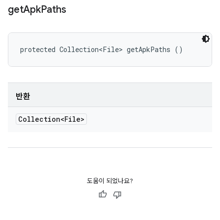
get
Apk
Paths
protected Collection<File> getApkPaths ()
반환
Collection<File>
도움이 되었나요?