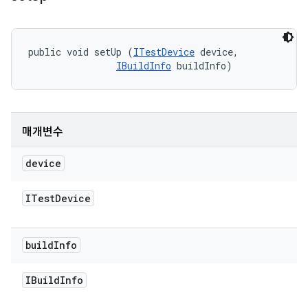
public void setUp (
ITestDevice
 device, 

IBuildInfo
 buildInfo)
매개변수
device
ITest
Device
build
Info
IBuild
Info