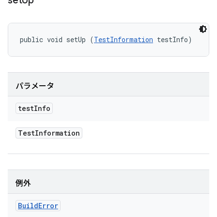
set
Up
public void setUp (
TestInformation
 testInfo)
パラメータ
test
Info
Test
Information
例外
Build
Error