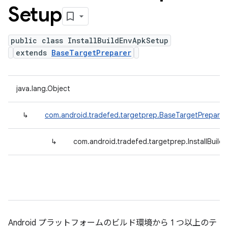
Setup
public class InstallBuildEnvApkSetup
extends
BaseTargetPreparer
java.lang.Object
↳
com.android.tradefed.targetprep.BaseTargetPreparer
↳
com.android.tradefed.targetprep.InstallBuil
Android プラットフォームのビルド環境から 1 つ以上のテ