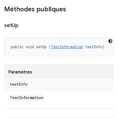
Méthodes publiques
set
Up
public void setUp (
TestInformation
 testInfo)
Paramètres
test
Info
Test
Information