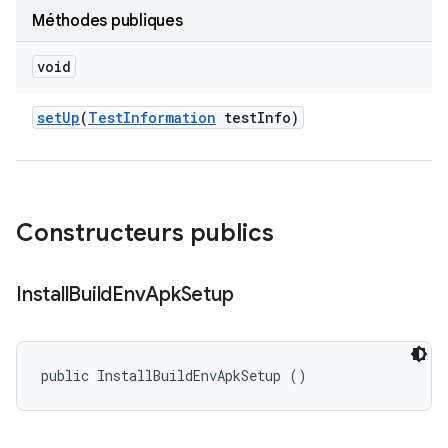
Méthodes publiques
void
set
Up
(
Test
Information
test
Info)
Constructeurs publics
Install
Build
Env
Apk
Setup
public InstallBuildEnvApkSetup ()