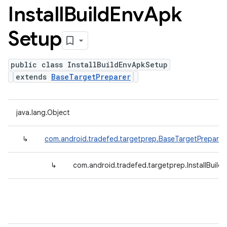
Install
Build
Env
Apk
Setup
public class InstallBuildEnvApkSetup
extends
BaseTargetPreparer
java.lang.Object
↳
com.android.tradefed.targetprep.BaseTargetPreparer
↳
com.android.tradefed.targetprep.InstallBuil