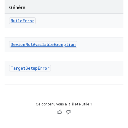
Génère
Build
Error
Device
Not
Available
Exception
Target
Setup
Error
Ce contenu vous a-t-il été utile ?