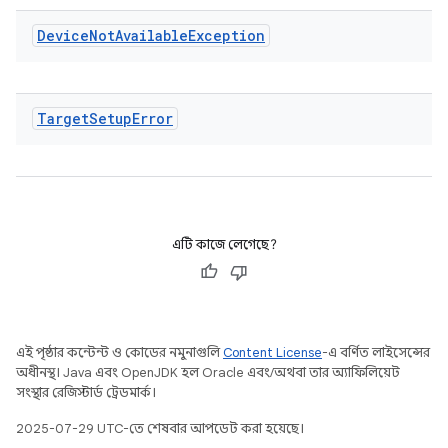
Device
Not
Available
Exception
Target
Setup
Error
এটি কাজে লেগেছে?
এই পৃষ্ঠার কন্টেন্ট ও কোডের নমুনাগুলি
Content License
-এ বর্ণিত লাইসেন্সের
অধীনস্থ। Java এবং OpenJDK হল Oracle এবং/অথবা তার অ্যাফিলিয়েট
সংস্থার রেজিস্টার্ড ট্রেডমার্ক।
2025-07-29 UTC-তে শেষবার আপডেট করা হয়েছে।