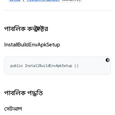
পাবলিক কনস্ট্রাক্টর
Install
Build
Env
Apk
Setup
public InstallBuildEnvApkSetup ()
পাবলিক পদ্ধতি
সেটআপ