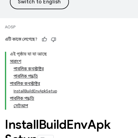
AOSP
এটি কাজে লেগেছে?
এই পৃষ্ঠায় যা যা আছে
সারাংশ
পাবলিক কনস্ট্রাক্টর
পাবলিক পদ্ধতি
পাবলিক কনস্ট্রাক্টর
InstallBuildEnvApkSetup
পাবলিক পদ্ধতি
সেটআপ
Install
Build
Env
Apk