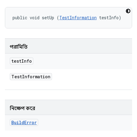
public void setUp (
TestInformation
 testInfo)
পরামিতি
test
Info
Test
Information
নিক্ষেপ করে
Build
Error