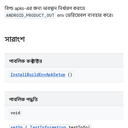
বিল্ড apks-এর জন্য অবস্থান নির্ধারণ করতে
ANDROID_PRODUCT_OUT
env ভেরিয়েবল ব্যবহার করে।
সারাংশ
পাবলিক কনস্ট্রাক্টর
Install
Build
Env
Apk
Setup
()
পাবলিক পদ্ধতি
void
set
Up
(
Test
Information
test
Info)