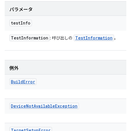
パラメータ
test
Info
Test
Information
Test
Information
: 呼び出しの
。
例外
Build
Error
Device
Not
Available
Exception
Target
Setup
Error