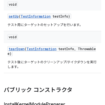
void
set
Up
(
Test
Information
test
Info)
テスト用にターゲットのセットアップを行います。
void
tear
Down
(
Test
Information
test
Info
,
Throwable
e)
テスト後にターゲットのクリーンアップ/テイクダウンを実行
します。
パブリック コンストラクタ
Install
Kernel
Module
Preparer