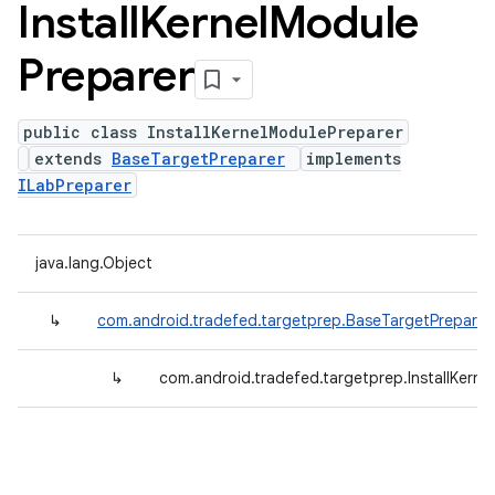
Install
Kernel
Module
Preparer
public class InstallKernelModulePreparer
extends
BaseTargetPreparer
implements
ILabPreparer
java.lang.Object
↳
com.android.tradefed.targetprep.BaseTargetPreparer
↳
com.android.tradefed.targetprep.InstallKerne