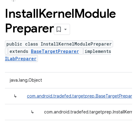
Install
Kernel
Module
Preparer
public class InstallKernelModulePreparer
extends
BaseTargetPreparer
implements
ILabPreparer
java.lang.Object
↳
com.android.tradefed.targetprep.BaseTargetPreparer
↳
com.android.tradefed.targetprep.InstallKerne