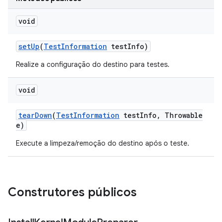
void
set
Up
(
Test
Information
test
Info)
Realize a configuração do destino para testes.
void
tear
Down
(
Test
Information
test
Info
,
Throwable
e)
Execute a limpeza/remoção do destino após o teste.
Construtores públicos