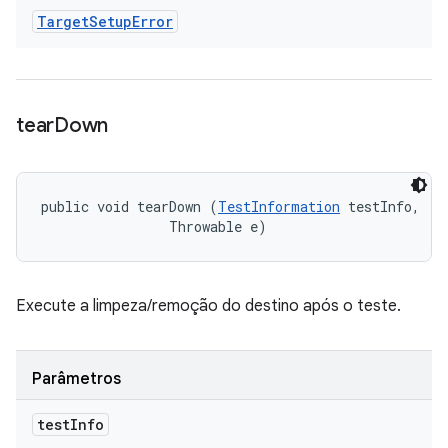
Target
Setup
Error
tear
Down
public void tearDown (
TestInformation
 testInfo, 

                Throwable e)
Execute a limpeza/remoção do destino após o teste.
Parâmetros
test
Info