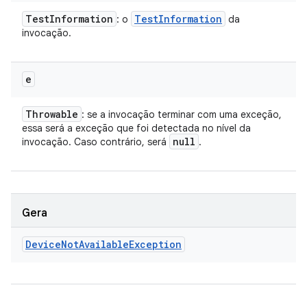
Test
Information
Test
Information
: o
da
invocação.
e
Throwable
: se a invocação terminar com uma exceção,
essa será a exceção que foi detectada no nível da
null
invocação. Caso contrário, será
.
Gera
Device
Not
Available
Exception