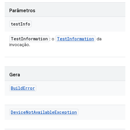
Parâmetros
test
Info
Test
Information
Test
Information
: o
da
invocação.
Gera
Build
Error
Device
Not
Available
Exception