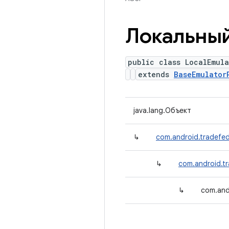
Локальны
public class LocalEmul
extends
BaseEmulator
java.lang.Объект
↳
com.android.tradefed
↳
com.android.t
↳
com.and