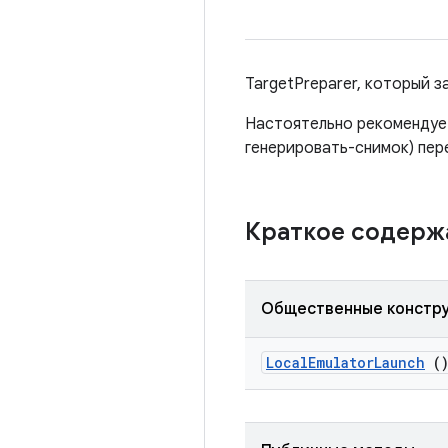
TargetPreparer, который з
Настоятельно рекомендует
генерировать-снимок) пер
Краткое содер
Общественные констр
Local
Emulator
Launch
(