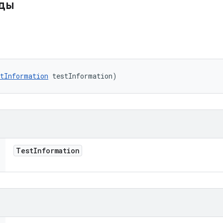
оды
tInformation
 testInformation)
Test
Information