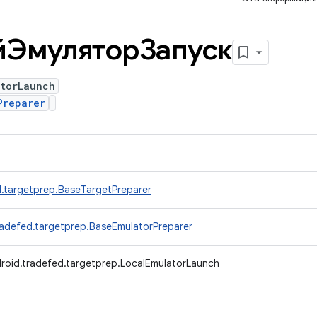
йЭмуляторЗапуск
atorLaunch
Preparer
.targetprep.BaseTargetPreparer
radefed.targetprep.BaseEmulatorPreparer
roid.tradefed.targetprep.LocalEmulatorLaunch