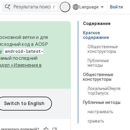
/
Войти
Содержание
Краткое
основной ветки и для
содержание
исходный код в AOSP
Общественные
ку
android-latest-
конструкторы
 самый последний
Публичные
здел «Изменения в
методы
Общественные
конструкторы
ЛокальныйЭмуля
торЗапуск
Публичные методы
настраивать
срывать
 оказалась полезной?