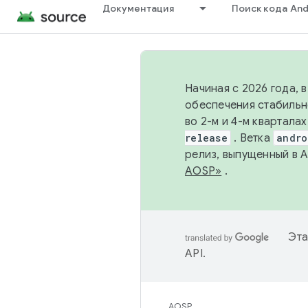
Документация
Поиск кода And
Начиная с 2026 года, 
обеспечения стабильн
во 2-м и 4-м квартала
release
. Ветка
andro
релиз, выпущенный в 
AOSP»
.
Эта
API
.
AOSP