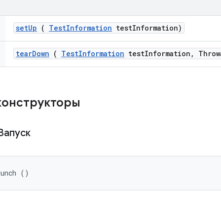
set
Up
(
Test
Information
test
Information)
tear
Down
(
Test
Information
test
Information
,
Throw
конструкторы
Запуск
aunch ()