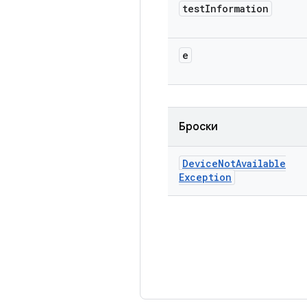
test
Information
e
Броски
Device
Not
Available
Exception