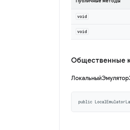
Публичные методы
void
void
Общественные 
ЛокальныйЭмулятор
public LocalEmulatorL