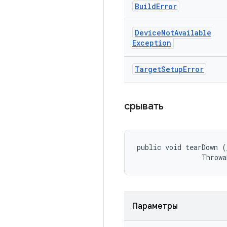
Build
Error
Device
Not
Available
Exception
Target
Setup
Error
срывать
public void tearDown (
                Throwa
Параметры