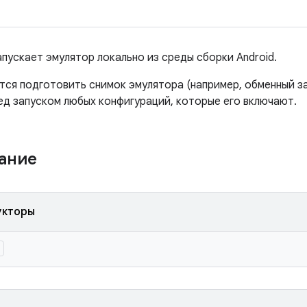
апускает эмулятор локально из среды сборки Android.
ся подготовить снимок эмулятора (например, обменный за
ед запуском любых конфигураций, которые его включают.
жание
укторы
)