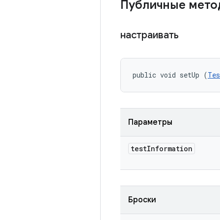
Публичные мет
настраивать
public void setUp (
Tes
Параметры
test
Information
Броски