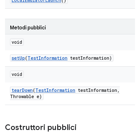
Local
Emulator
Launch
()
Metodi pubblici
void
set
Up
(
Test
Information
test
Information)
void
tear
Down
(
Test
Information
test
Information
,
Throwable e)
Costruttori pubblici