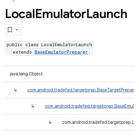
Local
Emulator
Launch
public class LocalEmulatorLaunch
extends
BaseEmulatorPreparer
java.lang.Object
↳
com.android.tradefed.targetprep.BaseTargetPreparer
↳
com.android.tradefed.targetprep.BaseEmulat
↳
com.android.tradefed.targetprep.Lo