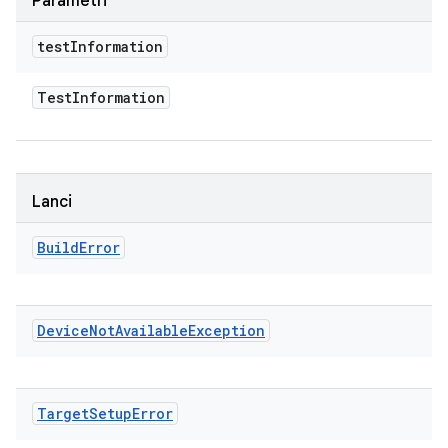
Parametri
test
Information
Test
Information
Lanci
Build
Error
Device
Not
Available
Exception
Target
Setup
Error