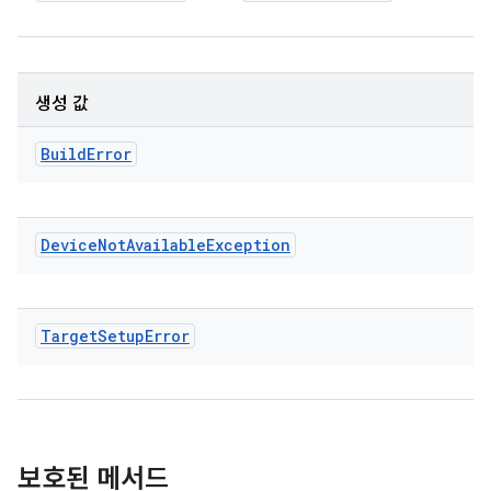
생성 값
Build
Error
Device
Not
Available
Exception
Target
Setup
Error
보호된 메서드