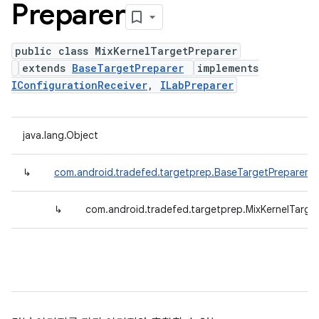
Preparer
public class MixKernelTargetPreparer
extends
BaseTargetPreparer
implements
IConfigurationReceiver
,
ILabPreparer
java.lang.Object
↳
com.android.tradefed.targetprep.BaseTargetPreparer
↳
com.android.tradefed.targetprep.MixKernelTarge