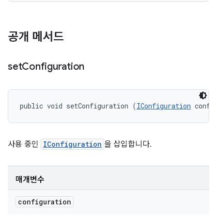
공개 메서드
set
Configuration
public void setConfiguration (
IConfiguration
 confi
사용 중인
IConfiguration
을 삽입합니다.
매개변수
configuration