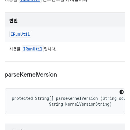
반환
IRun
Util
IRun
Util
사용할
입니다.
parse
Kernel
Version
protected String[] parseKernelVersion (String sourc
                String kernelVersionString)