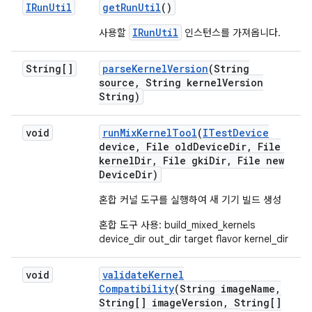
IRun
Util
get
Run
Util
()
IRunUtil
사용할
인스턴스를 가져옵니다.
String[]
parse
Kernel
Version
(String
source
,
String kernel
Version
String)
void
run
Mix
Kernel
Tool
(
ITest
Device
device
,
File old
Device
Dir
,
File
kernel
Dir
,
File gki
Dir
,
File new
Device
Dir)
혼합 커널 도구를 실행하여 새 기기 빌드 생성
혼합 도구 사용: build_mixed_kernels
device_dir out_dir target flavor kernel_dir
void
validate
Kernel
Compatibility
(String image
Name
,
String[] image
Version
,
String[]