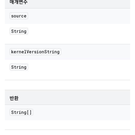
매개변수
source
String
kernel
Version
String
String
반환
String[]