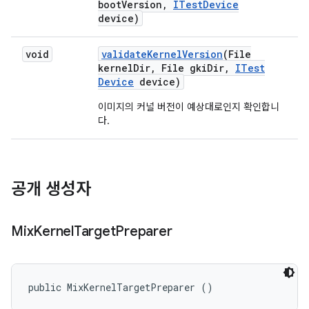
boot
Version
,
ITest
Device
device)
void
validate
Kernel
Version
(File
kernel
Dir
,
File gki
Dir
,
ITest
Device
device)
이미지의 커널 버전이 예상대로인지 확인합니
다.
공개 생성자
Mix
Kernel
Target
Preparer
public MixKernelTargetPreparer ()