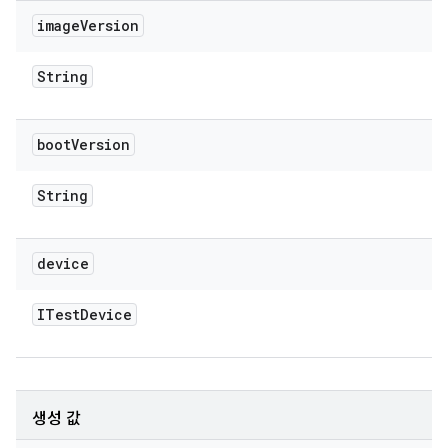
image
Version
String
boot
Version
String
device
ITest
Device
생성 값