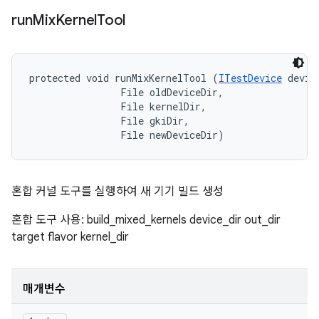
run
Mix
Kernel
Tool
protected void runMixKernelTool (
ITestDevice
 device
                File oldDeviceDir, 

                File kernelDir, 

                File gkiDir, 

                File newDeviceDir)
혼합 커널 도구를 실행하여 새 기기 빌드 생성
혼합 도구 사용: build_mixed_kernels device_dir out_dir
target flavor kernel_dir
매개변수