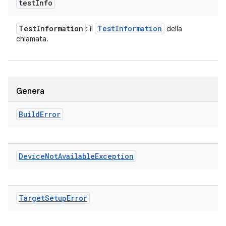
test
Info
Test
Information
Test
Information
: il
della
chiamata.
Genera
Build
Error
Device
Not
Available
Exception
Target
Setup
Error