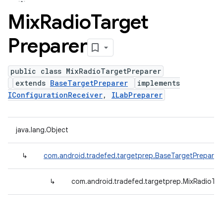
Mix
Radio
Target
Preparer
public class MixRadioTargetPreparer
extends
BaseTargetPreparer
implements
IConfigurationReceiver
,
ILabPreparer
java.lang.Object
↳
com.android.tradefed.targetprep.BaseTargetPreparer
↳
com.android.tradefed.targetprep.MixRadioTa