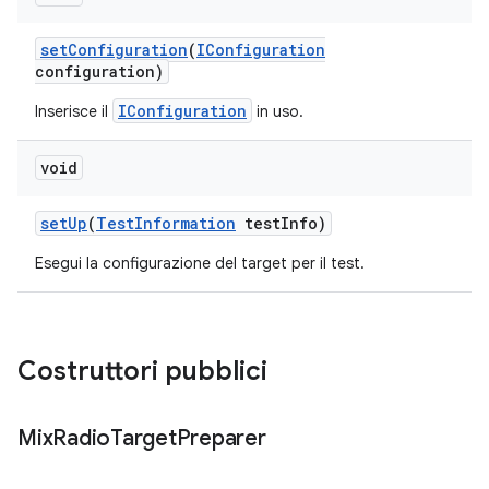
set
Configuration
(
IConfiguration
configuration)
IConfiguration
Inserisce il
in uso.
void
set
Up
(
Test
Information
test
Info)
Esegui la configurazione del target per il test.
Costruttori pubblici
Mix
Radio
Target
Preparer