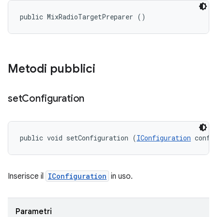
public MixRadioTargetPreparer ()
Metodi pubblici
set
Configuration
public void setConfiguration (
IConfiguration
 confi
Inserisce il
IConfiguration
in uso.
Parametri