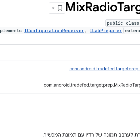
Mix
Radio
Tar
public class
mplements
IConfigurationReceiver
,
ILabPreparer
exte
com.android.tradefed.targetprep
com.android.tradefed.targetprep.MixRadioTar
לערבב תמונה של רדיו עם תמונת המכשיר.