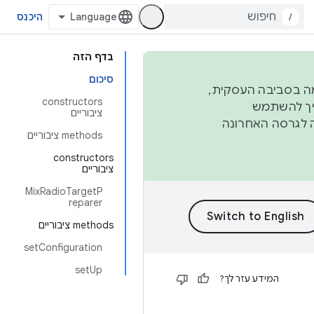
/
היכנס
בדף הזה
סיכום
פורמה בסביבה העסקית,
‫constructors
ברבעון השני וברבעון הרביעי. כדי ליצור ולתרום ל-AOSP, צריך להשתמש
ציבוריים
ד יפנה לגרסה האחרונה
‫methods ציבוריים
‫constructors
ציבוריים
MixRadioTargetP
reparer
‫methods ציבוריים
setConfiguration
setUp
המידע עזר לך?