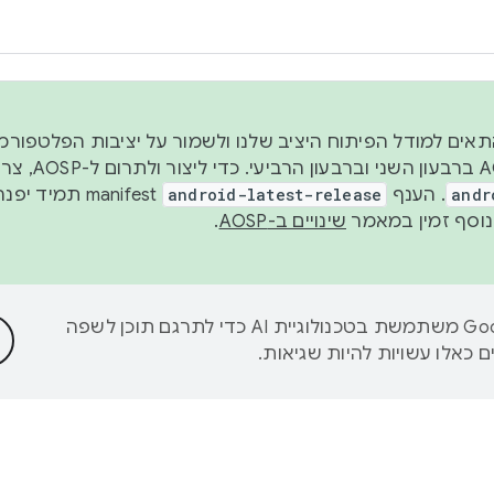
 2026, כדי להתאים למודל הפיתוח היציב שלנו ולשמור על יציבות הפלט
נפרסם קוד מקור ב-AOSP 
andr
. הענף
android-latest-release
manifest תמי
שינויים ב-AOSP
.
‫Google משתמשת בטכנולוגיית AI כדי לתרגם תוכן לשפה
 כאלו עשויות להיות שגיאות.