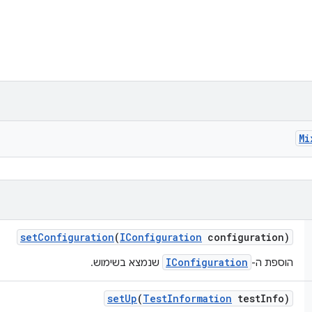
Mi
set
Configuration
(
IConfiguration
configuration)
IConfiguration
הוספת ה-
שנמצא בשימוש.
set
Up
(
Test
Information
test
Info)