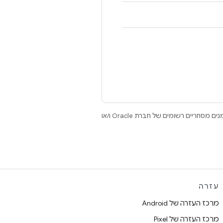
.‏ Java ו-OpenJDK הם סימנים מסחריים או סימנים מסחריים רשומים של חברת Oracle ו/או
עזרה
מרכז העזרה של Android
מרכז העזרה של Pixel