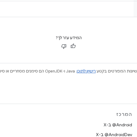
המידע עזר לך?
ישיונות המפורטים בקטע
רישיון לתוכן
המרכז
‫‎@Android ב-X
‫‎@AndroidDev ב-X