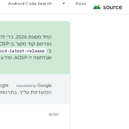
Android Code Search
Docs
החל משנת
ב-
oid-latest-release
שנדחפה ל-AOSP. מידע נוסף זמין במאמר
המועדפת עליך. בתרגומים
AOSP