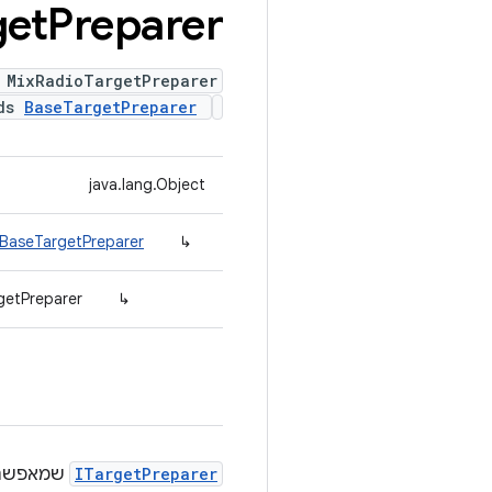
get
Preparer
 MixRadioTargetPreparer
nds
BaseTargetPreparer
java.lang.Object
.BaseTargetPreparer
↳
getPreparer
↳
ITargetPreparer
שמאפשרת 