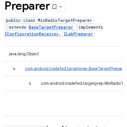
Preparer
public class MixRadioTargetPreparer
extends
BaseTargetPreparer
implements
IConfigurationReceiver
,
ILabPreparer
java.lang.Object
↳
com.android.tradefed.targetprep.BaseTargetPreparer
↳
com.android.tradefed.targetprep.MixRadioTa