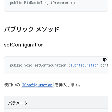
public MixRadioTargetPreparer ()
パブリック メソッド
set
Configuration
public void setConfiguration (
IConfiguration
 confi
使用中の
IConfiguration
を挿入します。
パラメータ