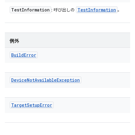
Test
Information
Test
Information
: 呼び出しの
。
例外
Build
Error
Device
Not
Available
Exception
Target
Setup
Error