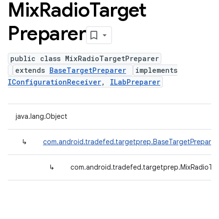
Mix
Radio
Target
Preparer
public class MixRadioTargetPreparer
extends
BaseTargetPreparer
implements
IConfigurationReceiver
,
ILabPreparer
java.lang.Object
↳
com.android.tradefed.targetprep.BaseTargetPreparer
↳
com.android.tradefed.targetprep.MixRadioTa