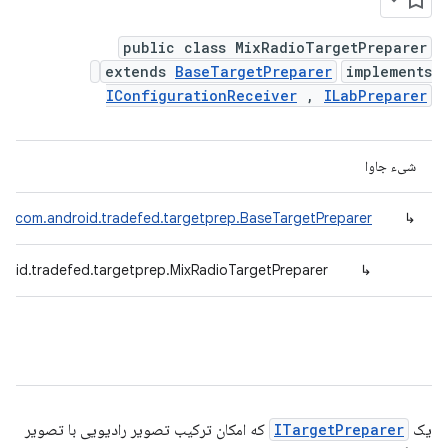
public class MixRadioTargetPreparer
extends
BaseTargetPreparer
implements
IConfigurationReceiver
,
ILabPreparer
شیء جاوا
com.android.tradefed.targetprep.BaseTargetPreparer
↳
roid.tradefed.targetprep.MixRadioTargetPreparer
↳
یک
ITargetPreparer
که امکان ترکیب تصویر رادیویی با تصویر