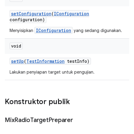
set
Configuration
(
IConfiguration
configuration)
IConfiguration
Menyisipkan
yang sedang digunakan.
void
set
Up
(
Test
Information
test
Info)
Lakukan penyiapan target untuk pengujian.
Konstruktor publik
Mix
Radio
Target
Preparer