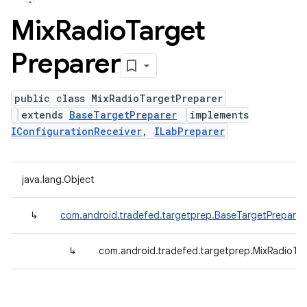
Mix
Radio
Target
Preparer
public class MixRadioTargetPreparer
extends
BaseTargetPreparer
implements
IConfigurationReceiver
,
ILabPreparer
java.lang.Object
↳
com.android.tradefed.targetprep.BaseTargetPreparer
↳
com.android.tradefed.targetprep.MixRadioTa