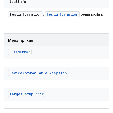
test
Info
Test
Information
Test
Information
:
pemanggilan.
Menampilkan
Build
Error
Device
Not
Available
Exception
Target
Setup
Error