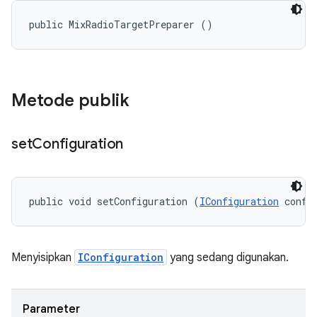
public MixRadioTargetPreparer ()
Metode publik
set
Configuration
public void setConfiguration (
IConfiguration
 confi
Menyisipkan
IConfiguration
yang sedang digunakan.
Parameter