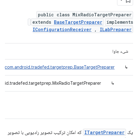
public class MixRadioTargetPreparer
extends
BaseTargetPreparer
implements
IConfigurationReceiver
,
ILabPreparer
شیء جاوا
com.android.tradefed.targetprep.BaseTargetPreparer
↳
roid.tradefed.targetprep.MixRadioTargetPreparer
↳
یک
ITargetPreparer
که امکان ترکیب تصویر رادیویی با تصویر